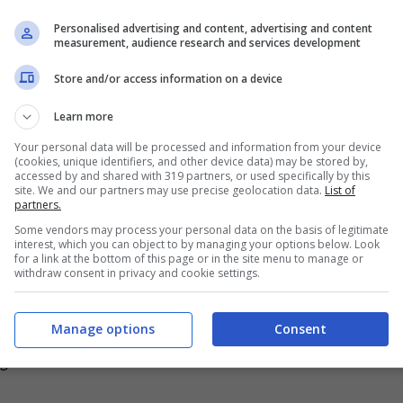
Personalised advertising and content, advertising and content
measurement, audience research and services development
Store and/or access information on a device
Learn more
Your personal data will be processed and information from your device
(cookies, unique identifiers, and other device data) may be stored by,
accessed by and shared with 319 partners, or used specifically by this
site. We and our partners may use precise geolocation data.
List of
partners.
Some vendors may process your personal data on the basis of legitimate
interest, which you can object to by managing your options below. Look
propria crisi diplomatica tra Roma e il Cairo;
for a link at the bottom of this page or in the site menu to manage or
withdraw consent in privacy and cookie settings.
hiamato l’attenzione di numerose associazioni e
famiglia del giovane, hanno chiesto chiarezza
Manage options
Consent
sse.
Amadeus
ha offerto un messaggio
urarci che Patrick torni libero e che torni a