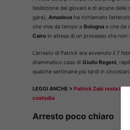
l’esibizione dei giovani e di alcune delle 
gara),
Amadeus
ha richiamato l’attenzi
che vive da tempo a
Bologna
e che da o
Cairo
in attesa di un processo che non a
L’arresto di Patrick era avvenuto il 7 fe
drammatico caso di
Giulio Regeni
, rap
qualche settimane più tardi in circostan
LEGGI ANCHE >
Patrick Zaki resta in ca
custodia
Arresto poco chiaro