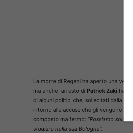
La morte di Regeni ha aperto una vera e 
ma anche l’arresto di
Patrick Zaki
ha ric
di alcuni politici che, sollecitati dalla 
intorno alle accuse che gli vengono mo
composto ma fermo:
“Possiamo solo aug
studiare nella sua Bologna”.