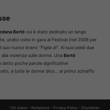
sse
edana Berté
cui è stato dedicato un lungo
e, undici volte in gara al Festival (nel 2008 per
 il suo nuovo brano
“Figlia di”
. Ai suoi piedi due
a alla violenza sulle donne. Una
Berté
a detto poche parole significative
olto, a tutte le donne dico… al primo schiaffo
Chi siamo
-
Redazione
-
Privacy Policy
-
Disclaimer