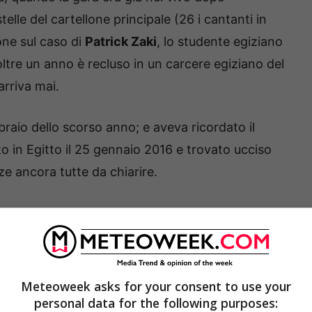
stelle del cartellone principale (26 i cantanti in
one sul caso di
Patrick Zaki
, lo studente egiziano
ltre un anno è recluso in un carcere egiziano del
rriva mai.
bbraio dello scorso anno; e aveva ricordato il
ito in Egitto il 25 gennaio 2016 e trovato ucciso
ze ancora tutte da chiarire.
rcere: prolungata di altri 45 giorni la sua
Meteoweek asks for your consent to use your
personal data for the following purposes: