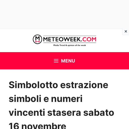
Vai
al
contenuto
MENU
Simbolotto estrazione
simboli e numeri
vincenti stasera sabato
16 novembre