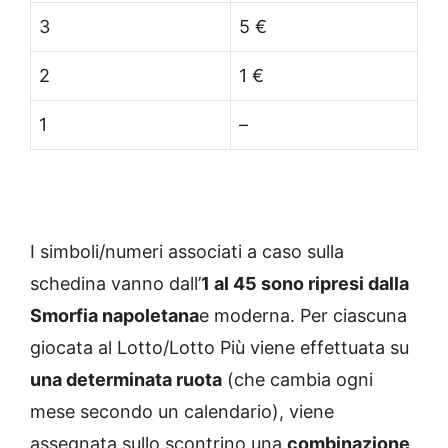
3
5 €
2
1 €
1
–
I simboli/numeri associati a caso sulla
schedina vanno dall’
1 al 45 sono ripresi dalla
Smorfia napoletana
e moderna. Per ciascuna
giocata al Lotto/Lotto Più viene effettuata su
una determinata ruota
(che cambia ogni
mese secondo un calendario), viene
assegnata sullo scontrino una
combinazione