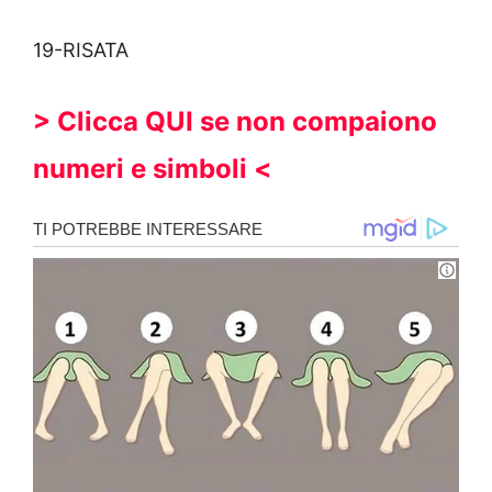
19-RISATA
> Clicca QUI se non compaiono
numeri e simboli <