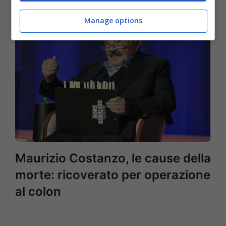
Manage options
Maurizio Costanzo, le cause della
morte: ricoverato per operazione
al colon