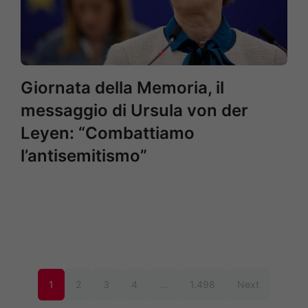
Giornata della Memoria, il
messaggio di Ursula von der
Leyen: “Combattiamo
l’antisemitismo”
1
2
3
4
…
1.498
Next