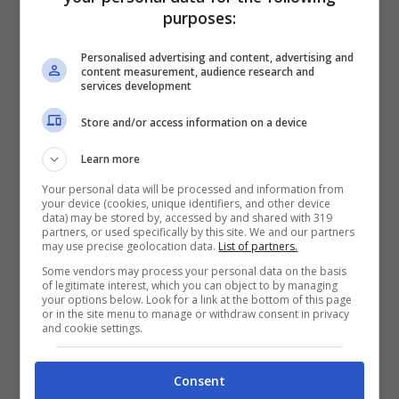
purposes:
Personalised advertising and content, advertising and
content measurement, audience research and
services development
Store and/or access information on a device
Learn more
Your personal data will be processed and information from
your device (cookies, unique identifiers, and other device
data) may be stored by, accessed by and shared with 319
partners, or used specifically by this site. We and our partners
may use precise geolocation data.
List of partners.
Some vendors may process your personal data on the basis
of legitimate interest, which you can object to by managing
your options below. Look for a link at the bottom of this page
I funerali di Maurizio Costanzo:
or in the site menu to manage or withdraw consent in privacy
and cookie settings.
l’ultimo abbraccio delle istituzioni
e di tutti
Consent