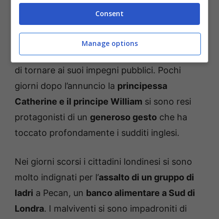
Dopo il furto al banco alimentare intervengono Kate e
William (meteoweek.com) – Ansa Foto
Consent
La principessa si è dimostrata propositiva per
Manage options
il suo futuro e ha ammesso di non vedere l’ora
di tornare ai suoi impegni pubblici. Pochi
giorni dopo l’annuncio la
principessa
Catherine e il principe William
si sono resi
protagonisti di un
generoso gesto
che ha
toccato profondamente i sudditi inglesi.
Nei giorni scorsi i cittadini londinesi si sono
molto indignati per l’
assalto di un gruppo di
ladri
a Pecan, un
banco alimentare a Sud di
Londra
. I malviventi si sono impadroniti di