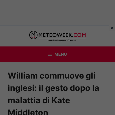
Vai
al
contenuto
MENU
William commuove gli
inglesi: il gesto dopo la
malattia di Kate
Middleton