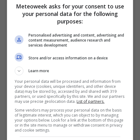
ha detto la futura regina –
Anche se ho
Meteoweek asks for your consent to use
completato la chemioterapia, il cammino
your personal data for the following
purposes:
verso la guarigione e il pieno recupero è
ancora lungo, e mi impegno a vivere ogni
Personalised advertising and content, advertising and
content measurement, audience research and
giorno come viene.”
services development
Store and/or access information on a device
Learn more
Your personal data will be processed and information from
your device (cookies, unique identifiers, and other device
data) may be stored by, accessed by and shared with 319
partners, or used specifically by this site. We and our partners
may use precise geolocation data.
List of partners.
Some vendors may process your personal data on the basis
of legitimate interest, which you can object to by managing
your options below. Look for a link at the bottom of this page
or in the site menu to manage or withdraw consent in privacy
and cookie settings.