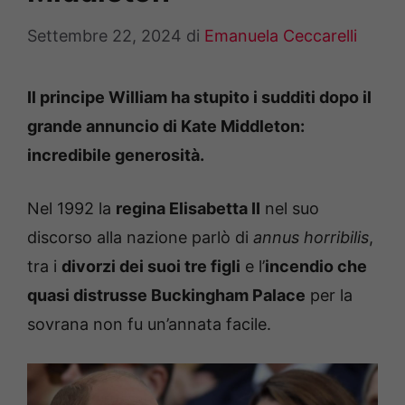
Settembre 22, 2024
di
Emanuela Ceccarelli
Il principe William ha stupito i sudditi dopo il
grande annuncio di Kate Middleton:
incredibile generosità.
Nel 1992 la
regina Elisabetta II
nel suo
discorso alla nazione parlò di
annus horribilis
,
tra i
divorzi dei suoi tre figli
e l’
incendio che
quasi distrusse Buckingham Palace
per la
sovrana non fu un’annata facile.