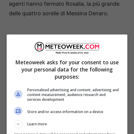
agenti hanno fermato Rosalia, la più grande
delle quattro sorelle di Messina Denaro.
Meteoweek asks for your consent to use
your personal data for the following
purposes:
Personalised advertising and content, advertising and
content measurement, audience research and
services development
Matteo Messina Denaro, la
Store and/or access information on a device
“filosofia” del boss nei
Learn more