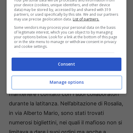
pizzini destinati alla sorella
Your personal data will be processed and information from
your device (cookies, unique identifiers, and other device
data) may be stored by, accessed by and shared with 319
partners, or used specifically by this site. We and our partners
Anch’essa indagata per associazione di tipo
may use precise geolocation data.
List of partners.
mafioso,
Rosalia Messina Denaro avrebbe
Some vendors may process your personal data on the basis
of legitimate interest, which you can object to by managing
spalleggiato il fratello aiutando a
your options below. Look for a link at the bottom of this page
or in the site menu to manage or withdraw consent in privacy
nascondersi dalle autorità.
Si sarebbe,
and cookie settings.
inoltre, occupata della gestione della cassa di
Consent
famiglia e avrebbe fatto da tramite per il
boss. Tramite i pizzini scambiati con la
Manage options
sorella, Messina Denaro sarebbe riuscito a
mantenere i contatti con i suoi collaboratori
durante la latitanza. Nell’abitazione di Rosalia,
in via Alberto Mario, sono stati trovati
numerosi bigliettini, nei quali il mafioso non si
limitava a dare i suoi ordini ma anche a