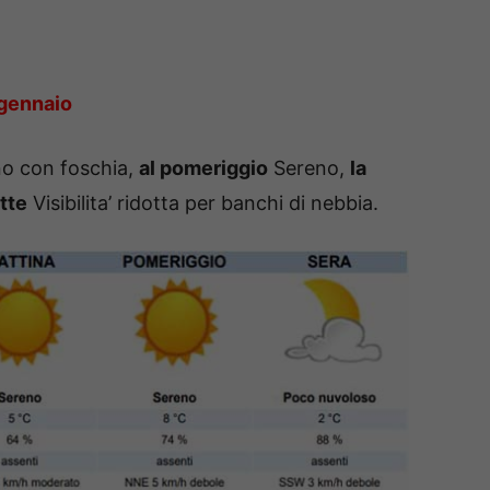
 gennaio
o con foschia,
al pomeriggio
Sereno,
la
otte
Visibilita’ ridotta per banchi di nebbia.