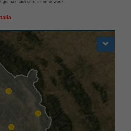
 2 gennaio cieli sereni -meteoweek
talia