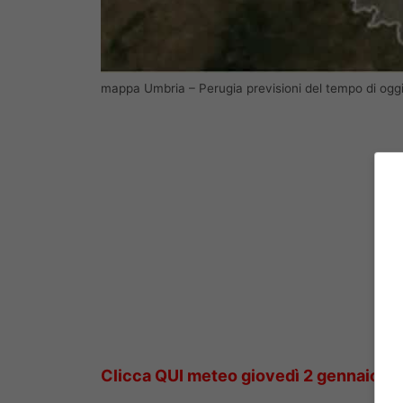
mappa Umbria – Perugia previsioni del tempo di oggi
Clicca QUI meteo giovedì 2 gennaio Ita