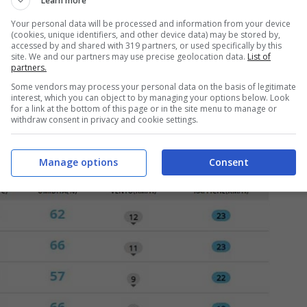
Learn more
ncia
Your personal data will be processed and information from your device
(cookies, unique identifiers, and other device data) may be stored by,
accessed by and shared with 319 partners, or used specifically by this
site. We and our partners may use precise geolocation data.
List of
mpo con sole splendente per l’intera giornata,
partners.
ornata di oggi la
temperatura massima
Some vendors may process your personal data on the basis of legitimate
interest, which you can object to by managing your options below. Look
, lo
zero termico
si attesterà a
2750m
. I
venti
for a link at the bottom of this page or in the site menu to manage or
withdraw consent in privacy and cookie settings.
 da Nord, al pomeriggio assenti o deboli e
allerta meteo presente.
Manage options
Consent