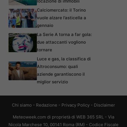
locazione di immobili
Calciomercato: il Torino
vuole alzare l’asticella a
gennaio
La Serie A torna a far gola:
due attaccanti vogliono
tornare
Luce e gas, la classifica di
Altroconsumo: quali
aziende garantiscono il
miglior servizio
Chi siamo
-
Redazione
-
Privacy Policy
-
Disclaimer
Meteoweek.com di proprietà di WEB 365 SRL - Via
Nicola Marchese 10, 00141 Roma (RM) - Codice Fiscale