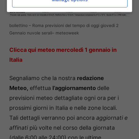
bollettino – Roma previsioni del tempo di oggi giovedì 2
Gennaio nuvole serali– meteoweek
Clicca qui meteo mercoledì 1 gennaio in
Italia
Segnaliamo che la nostra
redazione
Meteo,
effettua
l’aggiornamento
delle
previsioni meteo dettagliate ogni ora per i
prossimi giorni in Italia e nelle zone locali.
Tali dettagli verranno poi ancora
aggiornati e
affinati
più volte nel corso della giornata
(dalle 6:00 alle 24:00) con le ultime