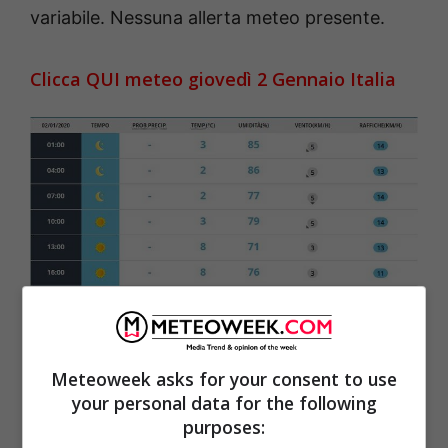
variabile. Nessuna allerta meteo presente.
Clicca QUI meteo giovedì 2 Gennaio Italia
bacheca – Roma previsioni del tempo di oggi giovedì 2
Meteoweek asks for your consent to use
Gennaio nuvole serali– meteoweek
your personal data for the following
purposes: