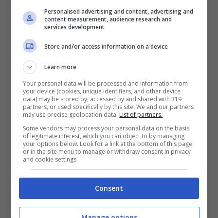
Personalised advertising and content, advertising and
content measurement, audience research and
services development
Store and/or access information on a device
Learn more
Your personal data will be processed and information from
your device (cookies, unique identifiers, and other device
data) may be stored by, accessed by and shared with 319
partners, or used specifically by this site. We and our partners
may use precise geolocation data.
List of partners.
In provincia di Roma
:
Al mattino
Sereno con
Some vendors may process your personal data on the basis
foschia,
al pomeriggio
Sereno,
la
of legitimate interest, which you can object to by managing
your options below. Look for a link at the bottom of this page
sera
Sereno,
la notte
Sereno.
or in the site menu to manage or withdraw consent in privacy
and cookie settings.
Consent
Manage options