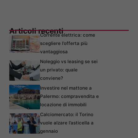
Articoli recenti
Corrente elettrica: come
scegliere l’offerta più
vantaggiosa
Noleggio vs leasing se sei
un privato: quale
conviene?
Investire nel mattone a
Palermo: compravendita e
locazione di immobili
Calciomercato: il Torino
vuole alzare l’asticella a
gennaio