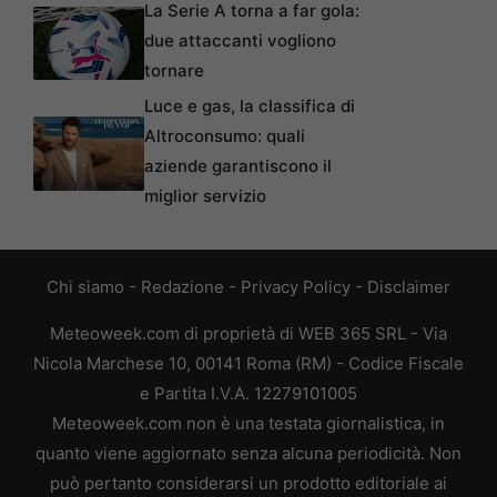
La Serie A torna a far gola:
due attaccanti vogliono
tornare
Luce e gas, la classifica di
Altroconsumo: quali
aziende garantiscono il
miglior servizio
Chi siamo
-
Redazione
-
Privacy Policy
-
Disclaimer
Meteoweek.com di proprietà di WEB 365 SRL - Via
Nicola Marchese 10, 00141 Roma (RM) - Codice Fiscale
e Partita I.V.A. 12279101005
Meteoweek.com non è una testata giornalistica, in
quanto viene aggiornato senza alcuna periodicità. Non
può pertanto considerarsi un prodotto editoriale ai