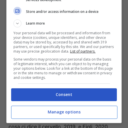
ancora nel 2011, presta la voce al film Disney
Store and/or access information on a device
pixar Cars2.
Learn more
Your personal data will be processed and information from
your device (cookies, unique identifiers, and other device
data) may be stored by, accessed by and shared with 319
partners, or used specifically by this site. We and our partners
may use precise geolocation data.
List of partners.
Some vendors may process your personal data on the basis
of legitimate interest, which you can object to by managing
your options below. Look for a link at the bottom of this page
or in the site menu to manage or withdraw consent in privacy
and cookie settings.
Consent
Tra i film più recenti a cui prende parte
Manage options
ricordiamo La befana vien di notte, 2018, Ma
cosa ci dice il cervello, 2019, e Figli, 2020.