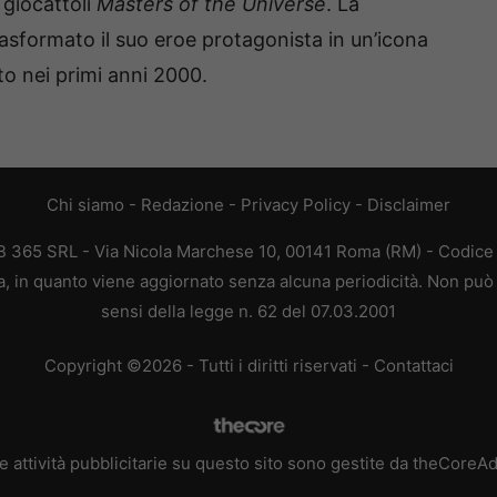
 giocattoli
Masters of the Universe
. La
rasformato il suo eroe protagonista in un’icona
ato nei primi anni 2000.
Chi siamo
-
Redazione
-
Privacy Policy
-
Disclaimer
365 SRL - Via Nicola Marchese 10, 00141 Roma (RM) - Codice F
 in quanto viene aggiornato senza alcuna periodicità. Non può 
sensi della legge n. 62 del 07.03.2001
Copyright ©2026 - Tutti i diritti riservati -
Contattaci
e attività pubblicitarie su questo sito sono gestite da theCoreA