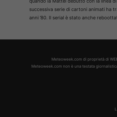
quando la Mattel debuttò con la linea di
successiva serie di cartoni animati ha t
anni ’80. Il serial è stato anche reboott
Meteoweek.com di proprietà di WEB 
Meteoweek.com non è una testata giornalistica,
L