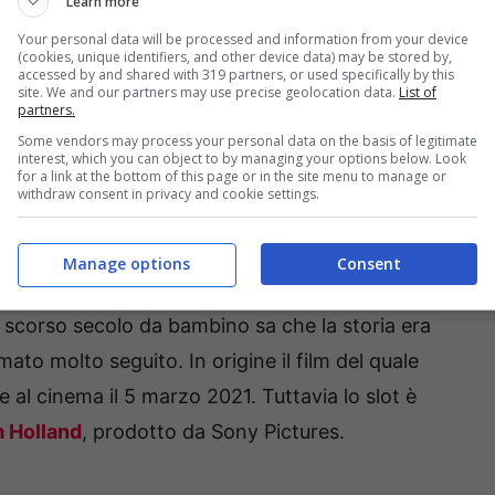
Learn more
Your personal data will be processed and information from your device
(cookies, unique identifiers, and other device data) may be stored by,
accessed by and shared with 319 partners, or used specifically by this
site. We and our partners may use precise geolocation data.
List of
partners.
dam
(
Centineo
), che si trasforma in un guerriero
Some vendors may process your personal data on the basis of legitimate
enta l’ultima speranza per una terra magica
interest, which you can object to by managing your options below. Look
for a link at the bottom of this page or in the site menu to manage or
ologia e dal malvagio
Skeletor
.
withdraw consent in privacy and cookie settings.
udy Garland all’accettazione dell’Oscar
Manage options
Consent
o scorso secolo da bambino sa che la storia era
ato molto seguito. In origine il film del quale
al cinema il 5 marzo 2021. Tuttavia lo slot è
 Holland
, prodotto da Sony Pictures.