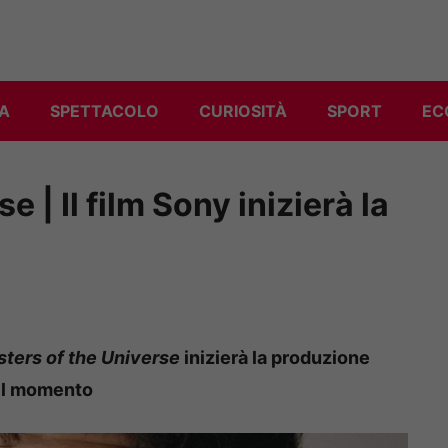
A
SPETTACOLO
CURIOSITÀ
SPORT
EC
 | Il film Sony inizierà la
ters of the Universe
inizierà la produzione
 il momento