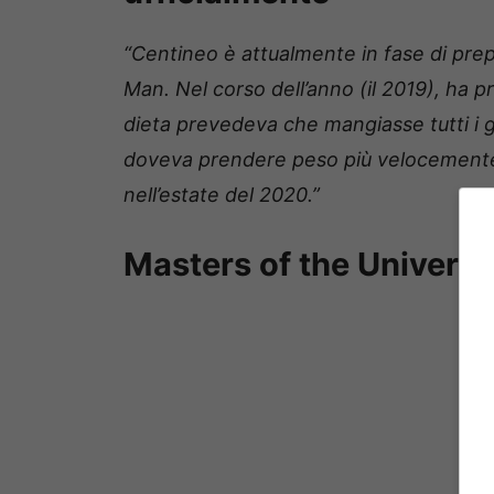
“Centineo è attualmente in fase di prepa
Man. Nel corso dell’anno (il 2019), ha pr
dieta prevedeva che mangiasse tutti i gi
doveva prendere peso più velocemente p
nell’estate del 2020.”
Masters of the Universe 