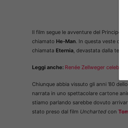
Il film segue le avventure del Principe
A
chiamato
He-Man
. In questa veste div
chiamata
Eternia
, devastata dalla tecn
Leggi anche:
Renée Zellweger celebra J
Chiunque abbia vissuto gli anni ’80 dell
narrata in uno spettacolare cartone anim
stiamo parlando sarebbe dovuto arrivare 
stato preso dal film
Uncharted
con
Tom