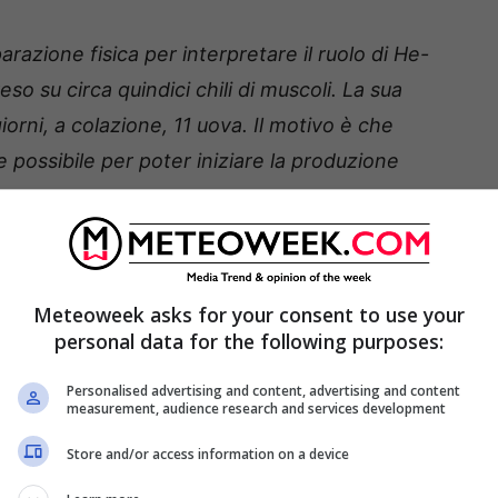
razione fisica per interpretare il ruolo di He-
eso su circa quindici chili di muscoli. La sua
orni, a colazione, 11 uova. Il motivo è che
ossibile per poter iniziare la produzione
| La storia
Meteoweek asks for your consent to use your
personal data for the following purposes:
Personalised advertising and content, advertising and content
measurement, audience research and services development
Store and/or access information on a device