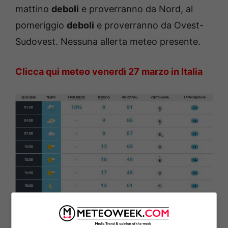
mattino
deboli
e proverranno da Nord, al
pomeriggio
deboli
e proverranno da Ovest-
Sudovest. Nessuna allerta meteo presente.
Clicca qui meteo venerdì 27 marzo in Italia
bacheca – Milano previsioni del tempo di oggi sabato 28
marzo cieli nuvolosi– meteoweek