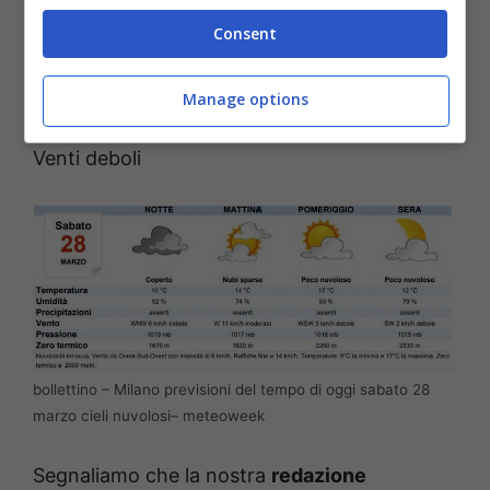
precipitazioni; in prevalenza ben soleggiato in
Consent
pianura durante il giorno. Clima meno freddo
a tutte le quote, con temperature in generale
Manage options
rialzo sia nelle minime che nelle massime.
Venti deboli
bollettino – Milano previsioni del tempo di oggi sabato 28
marzo cieli nuvolosi– meteoweek
Segnaliamo che la nostra
redazione