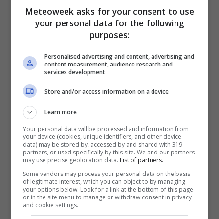
Meteoweek asks for your consent to use
your personal data for the following
purposes:
Personalised advertising and content, advertising and
content measurement, audience research and
services development
Store and/or access information on a device
Learn more
Your personal data will be processed and information from
your device (cookies, unique identifiers, and other device
data) may be stored by, accessed by and shared with 319
partners, or used specifically by this site. We and our partners
Clicca QUI meteo sabato 28 marzo Italia
may use precise geolocation data.
List of partners.
Some vendors may process your personal data on the basis
In provincia di Milano : al mattino
Giornata
of legitimate interest, which you can object to by managing
your options below. Look for a link at the bottom of this page
caratterizzata da alternanza tra sole e nubi,
or in the site menu to manage or withdraw consent in privacy
and cookie settings.
più presenti lungo i rilievi ma senza