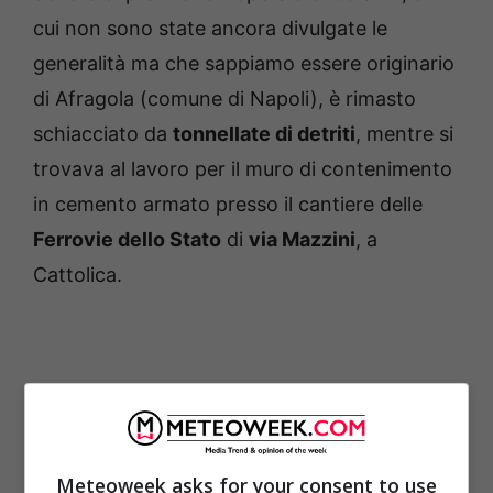
cui non sono state ancora divulgate le
generalità ma che sappiamo essere originario
di Afragola (comune di Napoli), è rimasto
schiacciato da
tonnellate di detriti
, mentre si
trovava al lavoro per il muro di contenimento
in cemento armato presso il cantiere delle
Ferrovie dello Stato
di
via Mazzini
, a
Cattolica.
Meteoweek asks for your consent to use