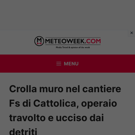
Vai
al
contenuto
MENU
Crolla muro nel cantiere
Fs di Cattolica, operaio
travolto e ucciso dai
detriti