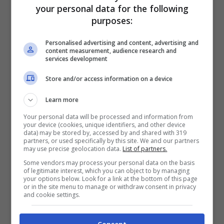
your personal data for the following
purposes:
Personalised advertising and content, advertising and
content measurement, audience research and
services development
Secondo quanto viene riportato
dalle fonti
locali
, l’allarme dell’accadaduto è stato
Store and/or access information on a device
lanciato dai colleghi dell’uomo intorno alle ore
Learn more
11:45
. Sulla base della prima ricostruzione
Your personal data will be processed and information from
your device (cookies, unique identifiers, and other device
fatta dai carabinieri di Cattolica, intervenuti
data) may be stored by, accessed by and shared with 319
partners, or used specifically by this site. We and our partners
sul luogo dell’incidente, pare che la terra
may use precise geolocation data.
List of partners.
sottostante il muro di cemento armato sia
Some vendors may process your personal data on the basis
of legitimate interest, which you can object to by managing
franata all’improvviso
, provocando un crollo
your options below. Look for a link at the bottom of this page
or in the site menu to manage or withdraw consent in privacy
di detriti che ha purtroppo travolto l’operaio.
and cookie settings.