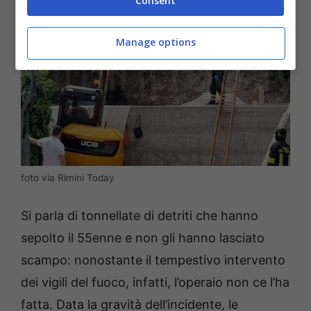
Consent
Manage options
foto via Rimini Today
Si parla di tonnellate di detriti che hanno
sepolto il 55enne e non gli hanno lasciato
scampo: nonostante il tempestivo intervento
dei vigili del fuoco, infatti, l’operaio non ce l’ha
fatta. Data la gravità dell’incidente, le