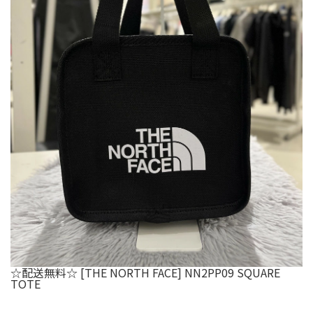
☆配送無料☆ [THE NORTH FACE] NN2PP09 SQUARE
TOTE