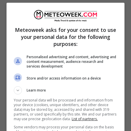
Meteoweek asks for your consent to use
your personal data for the following
purposes:
Personalised advertising and content, advertising and
content measurement, audience research and
services development
Store and/or access information on a device
Clicca QUI meteo
lunedì 10 agosto
Italia
Learn more
In provincia di Taranto
l’anticiclone torna a
Your personal data will be processed and information from
your device (cookies, unique identifiers, and other device
consolidarsi sui settori centro
–
occidentali del
data) may be stored by, accessed by and shared with 319
partners, or used specifically by this site. We and our partners
Mediterraneo, ripristinando condizioni di
may use precise geolocation data.
List of partners.
generale stabilità atmosferica anche al Sud
Some vendors may process your personal data on the basis