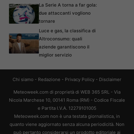
La Serie A torna a far gola:
due attaccanti vogliono
tornare
Luce e gas, la classifica di
Altroconsumo: quali
aziende garantiscono il
miglior servizio
Chi siamo
-
Redazione
-
Privacy Policy
-
Disclaimer
Meteoweek.com di proprietà di WEB 365 SRL - Via
Nicola Marchese 10, 00141 Roma (RM) - Codice Fiscale
e Partita I.V.A. 12279101005
Meteoweek.com non è una testata giornalistica, in
quanto viene aggiornato senza alcuna periodicità. Non
può pertanto considerarsi un prodotto editoriale ai