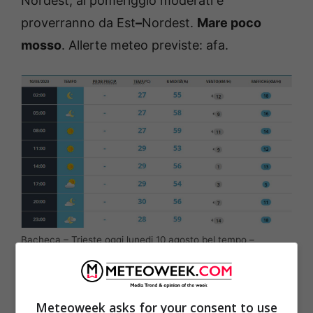
Nordest, al pomeriggio moderati e
proverranno da Est
–
Nordest.
Mare poco
mosso
. Allerte meteo previste: afa.
Bacheca – Trieste oggi lunedi 10 agosto bel tempo –
meteoweek.com
Meteoweek asks for your consent to use