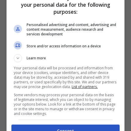
your personal data for the following
purposes:
Personalised advertising and content, advertising and
content measurement, audience research and
services development
Store and/or access information on a device
Learn more
Your personal data will be processed and information from
Clicca QUI meteo
lunedì 10 agosto
Italia
your device (cookies, unique identifiers, and other device
data) may be stored by, accessed by and shared with 319
partners, or used specifically by this site. We and our partners
In provincia di Trieste
un campo di alta
may use precise geolocation data.
List of partners.
Some vendors may process your personal data on the basis
pressione rinnova condizioni di bel tempo
of legitimate interest, which you can object to by managing
your options below. Look for a link at the bottom of this page
tipicamente estivo sul Nordest. Non escluso
or in the site menu to manage or withdraw consent in privacy
and cookie settings.
qualche temporale di calore sulle Dolomiti nel
tardo pomeriggio. Temperature stazionarie,
Consent