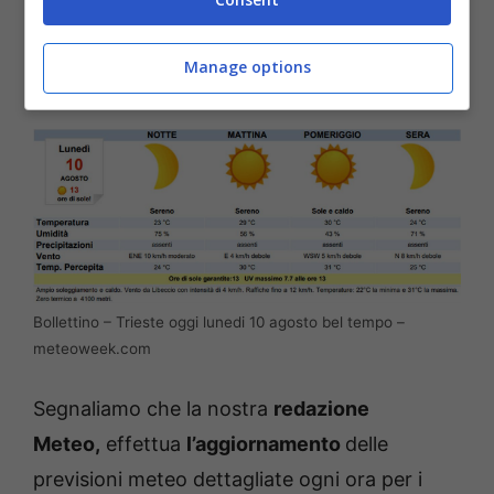
clima caldo e afoso in pianura. Venti deboli a
regime di brezza. Mare Adriatico calmo o
Manage options
quasi.
Bollettino – Trieste oggi lunedi 10 agosto bel tempo –
meteoweek.com
Segnaliamo che la nostra
redazione
Meteo,
effettua
l’aggiornamento
delle
previsioni meteo dettagliate ogni ora per i