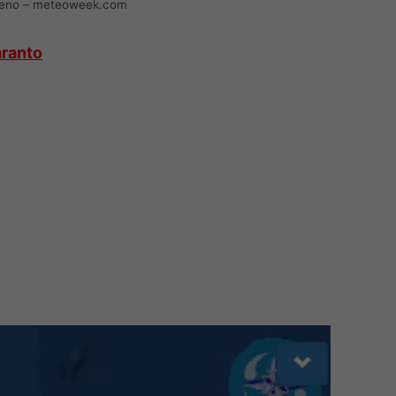
ereno – meteoweek.com
aranto