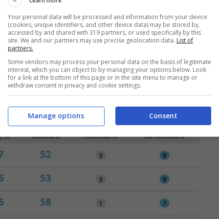
 temperature
Learn more
Your personal data will be processed and information from your device
(cookies, unique identifiers, and other device data) may be stored by,
l tempo con sole splendente
per l’intera
accessed by and shared with 319 partners, or used specifically by this
site. We and our partners may use precise geolocation data.
List of
ante la giornata di domani la
temperatura
partners.
ima
di
22°C,
lo
zero termico
si attesterà a
Some vendors may process your personal data on the basis of legitimate
interest, which you can object to by managing your options below. Look
derati e proverranno da Sudovest, al pomeriggio
for a link at the bottom of this page or in the site menu to manage or
withdraw consent in privacy and cookie settings.
st.
Mare quasi calmo
. Allerte meteo previste:
Manage options
Consent