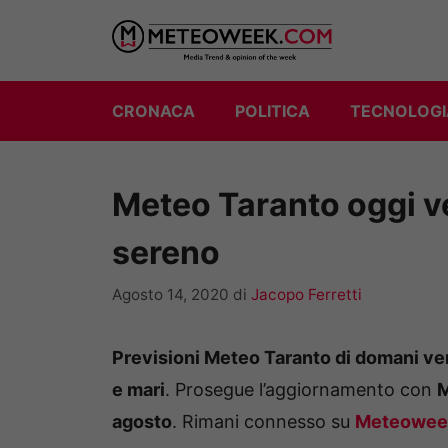
Vai
al
contenuto
CRONACA
POLITICA
TECNOLOGI
Meteo Taranto oggi v
sereno
Agosto 14, 2020
di
Jacopo Ferretti
Previsioni Meteo Taranto di domani ven
e mari
. Prosegue l’aggiornamento con
M
agosto
. Rimani connesso su
Meteowee