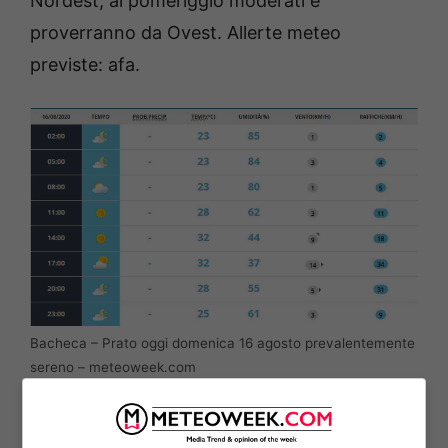
Nordest, al pomeriggio moderati e
proverranno da Ovest. Allerte meteo
previste: afa.
Bacheca – Prato oggi domenica 16 agosto prevalentemente
sereno – meteoweek.com