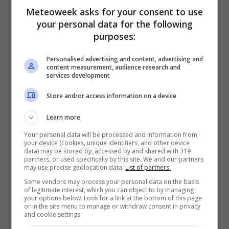
Meteoweek asks for your consent to use
your personal data for the following
purposes:
Personalised advertising and content, advertising and
content measurement, audience research and
services development
Store and/or access information on a device
Learn more
Clicca qui Meteo Italia domenica 16 agosto
Your personal data will be processed and information from
your device (cookies, unique identifiers, and other device
data) may be stored by, accessed by and shared with 319
In provincia di Prato
L’alta pressione continua
partners, or used specifically by this site. We and our partners
may use precise geolocation data.
List of partners.
a rinforzarsi da Sud determinando giornate
Some vendors may process your personal data on the basis
pienamente assolate anche su Toscana,
of legitimate interest, which you can object to by managing
your options below. Look for a link at the bottom of this page
Umbria e Lazio. Temporanea nuvolosità
or in the site menu to manage or withdraw consent in privacy
and cookie settings.
pomeridiana possibile solo a ridosso dei