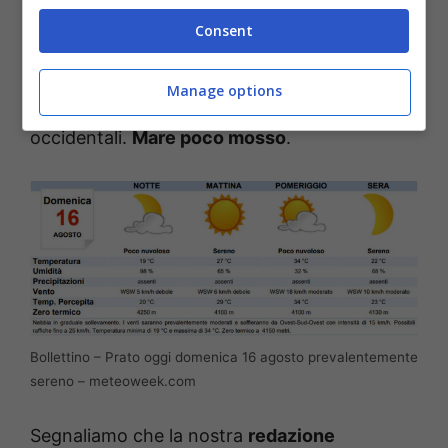
crinali appenninici. Temperature stazionarie
Consent
su valori estivi, con picchi tra 34 e 36C.
Ventilazione a regime di brezza termica, con
Manage options
rinforzi da Ponente al pomeriggio sulle zone
occidentali.
Mare poco mosso
.
Bollettino – Prato oggi domenica 16 agosto prevalentemente
sereno – meteoweek.com
Segnaliamo che la nostra
redazione