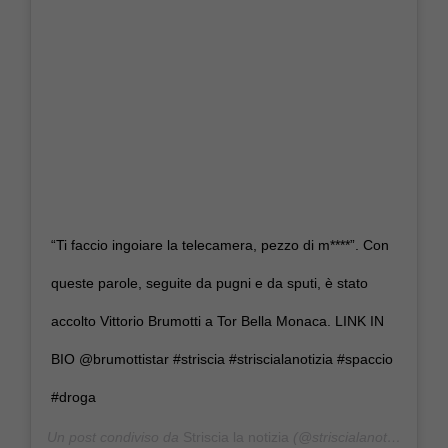
“Ti faccio ingoiare la telecamera, pezzo di m****”. Con
queste parole, seguite da pugni e da sputi, è stato
accolto Vittorio Brumotti a Tor Bella Monaca. LINK IN
BIO @brumottistar #striscia #striscialanotizia #spaccio
#droga
Un post condiviso da
Striscia la notizia
(@striscialanotizia) in data: