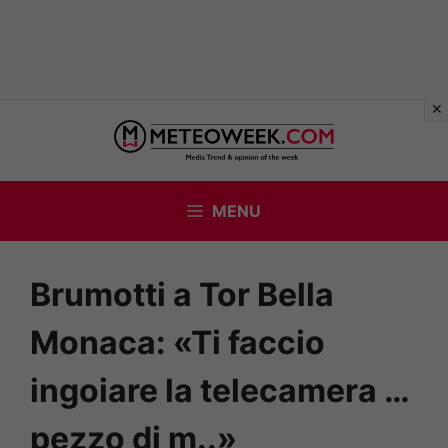
Vai
al
contenuto
MENU
Brumotti a Tor Bella
Monaca: «Ti faccio
ingoiare la telecamera …
pezzo di m..»