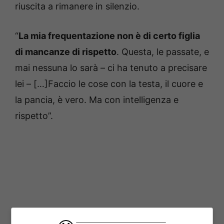
riuscita a rimanere in silenzio.
“
La mia frequentazione non è di certo figlia
di mancanze di rispetto
. Questa, le passate, e
mai nessuna lo sarà – ci ha tenuto a precisare
lei – […]Faccio le cose con la testa, il cuore e
la pancia, è vero. Ma con intelligenza e
rispetto”.