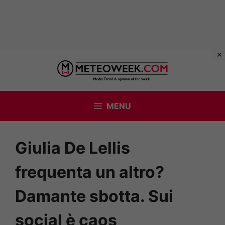
Vai
al
contenuto
MENU
Giulia De Lellis
frequenta un altro?
Damante sbotta. Sui
social è caos