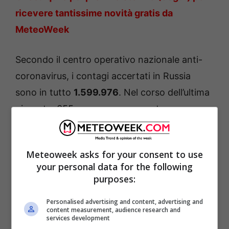
ricevere tantissime novità gratis da
MeteoWeek
Secondo il centro operativo nazionale anti-
coronavirus, i contagi accertati in Russia
sono in tutto
1.599.976
. Nel corso dell’ultima
giornata, 355 persone sono morte a causa
del morbo, portando a 27.656 il totale
ufficiale delle vittime della pandemia nel
Meteoweek asks for your consent to use
Paese.
your personal data for the following
purposes:
Personalised advertising and content, advertising and
content measurement, audience research and
services development