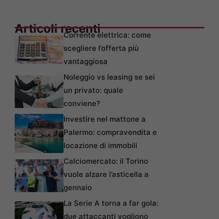
Articoli recenti
Corrente elettrica: come
scegliere l’offerta più
vantaggiosa
Noleggio vs leasing se sei
un privato: quale
conviene?
Investire nel mattone a
Palermo: compravendita e
locazione di immobili
Calciomercato: il Torino
vuole alzare l’asticella a
gennaio
La Serie A torna a far gola:
due attaccanti vogliono