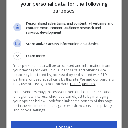
your personal data for the following
purposes:
Personalised advertising and content, advertising and
content measurement, audience research and
services development
Store and/or access information on a device
Learn more
Your personal data will be processed and information from
LEGGI ANCHE >
Brexit, da mezzanotte è
your device (cookies, unique identifiers, and other device
data) may be stored by, accessed by and shared with 319
tutto diverso: come organizzarsi senza fare
partners, or used specifically by this site. We and our partners
may use precise geolocation data.
List of partners.
errori
Some vendors may process your personal data on the basis
of legitimate interest, which you can object to by managing
your options below. Look for a link at the bottom of this page
2021 Fuga da Londra
or in the site menu to manage or withdraw consent in privacy
and cookie settings.
Stanley Johnson
, da sempre sostiene di
Consent