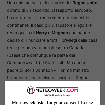
Una minima parte di cittadini del
Regno Unito
dotato di un secondo passaporto europeo,
ha optato per il trasferimento nel vecchio
continente. Il caso più discusso e singolare
resta quello di
Harry e Meghan
che hanno
deciso di rinunciare a tutti i privilegi della casa
reale per una vita borghese tra Canada
(paese che comunque fa parte del
Commonwealth) e Stati Uniti. Ma anche il
padre di Boris Johnson – il primo ministro
britannico – ha deciso di lasciare il Regno
Unito per la Francia.
Meteoweek asks for your consent to use