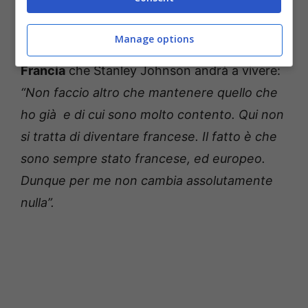
essere contrario alla
Brexit
. Sua madre, la
nonna di
Boris Johnson
, era francese: nata a
Manage options
Versailles, alle porte di Parigi. Ed è proprio in
Francia
che Stanley Johnson andrà a vivere:
“Non faccio altro che mantenere quello che
ho già e di cui sono molto contento. Qui non
si tratta di diventare francese. Il fatto è che
sono sempre stato francese, ed europeo.
Dunque per me non cambia assolutamente
nulla”.