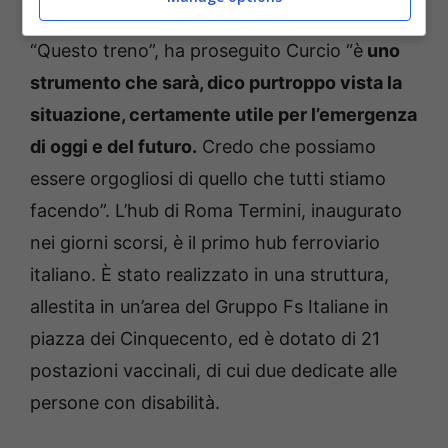
“Questo treno”, ha proseguito Curcio “è
uno
strumento che sarà, dico purtroppo vista la
situazione, certamente utile per l’emergenza
di oggi e del futuro.
Credo che possiamo
essere orgogliosi di quello che tutti stiamo
facendo”. L’hub di Roma Termini, inaugurato
nei giorni scorsi, è il primo hub ferroviario
italiano. È stato realizzato in una struttura,
allestita in un’area del Gruppo Fs Italiane in
piazza dei Cinquecento, ed è dotato di 21
postazioni vaccinali, di cui due dedicate alle
persone con disabilità.