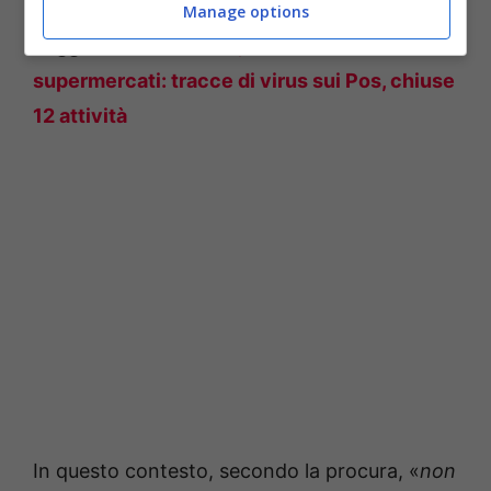
Manage options
Leggi anche:—>
Covid, blitz dei Nas nei
supermercati: tracce di virus sui Pos, chiuse
12 attività
In questo contesto, secondo la procura, «
non