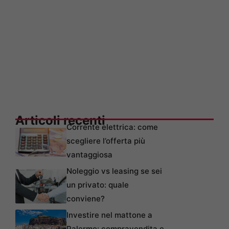
Articoli recenti
Corrente elettrica: come
scegliere l’offerta più
vantaggiosa
Noleggio vs leasing se sei
un privato: quale
conviene?
Investire nel mattone a
Palermo: compravendita e