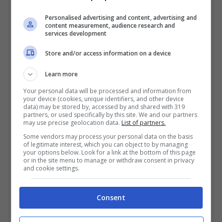
Personalised advertising and content, advertising and
content measurement, audience research and
services development
Store and/or access information on a device
Gli investigatori sostengono che il camionista
Learn more
«
reagiva prontamente alla vista del ciclista
Your personal data will be processed and information from
your device (cookies, unique identifiers, and other device
mettendo in atto una manovra di emergenza
data) may be stored by, accessed by and shared with 319
partners, or used specifically by this site. We and our partners
(sterzando verso il margine destro della
may use precise geolocation data.
List of partners.
carreggiata) per allontanarsi dalla linea di
Some vendors may process your personal data on the basis
of legitimate interest, which you can object to by managing
mezzeria e cercare di evitare l’impatto con
your options below. Look for a link at the bottom of this page
or in the site menu to manage or withdraw consent in privacy
l’handbike condotta da Zanardi, impatto che
and cookie settings.
sfortunatamente si verificava interamente
all’interno della corsia di pertinenza
Consent
dell’autoarticolato»
.