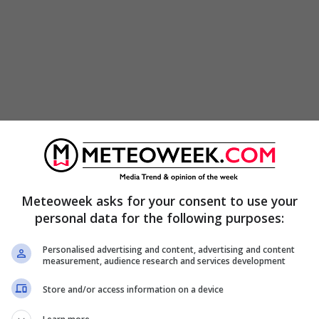
Meteoweek asks for your consent to use your
are e vincere una casa. Un modo veloce, facile
personal data for the following purposes:
e i tuoi 5 numeri fortunati, puoi tentare la sorte
Personalised advertising and content, advertising and content
mpilate VinciCasa
.
measurement, audience research and services development
Store and/or access information on a device
ulla scheda, devi solo consegnare quella che
r convalidarla a
soli 2€
.