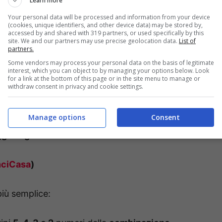
Learn more
Your personal data will be processed and information from your device
(cookies, unique identifiers, and other device data) may be stored by,
40
, oltre a poter scegliere di acquistare
una o
accessed by and shared with 319 partners, or used specifically by this
site. We and our partners may use precise geolocation data.
List of
i 200.000€ subito disponibili.
partners.
Some vendors may process your personal data on the basis of legitimate
interest, which you can object to by managing your options below. Look
 casa la sceglierai tu, ovunque vuoi, in tutta
for a link at the bottom of this page or in the site menu to manage or
withdraw consent in privacy and cookie settings.
e
per cercarla. Ogni giorno potrebbe essere
 desideri.
Manage options
Consent
oggi 9 agosto
nciCasa
)
iù semplice: