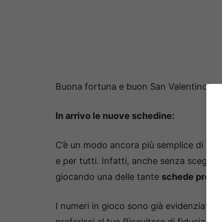
Buona fortuna e buon San Valentino!
In arrivo le nuove schedine:
C’è un modo ancora più semplice di gioc
e per tutti. Infatti, anche senza sceglier
giocando una delle tante
schede preco
I numeri in gioco sono già evidenziati s
preferisci al tuo Ricevitore di fiducia pe