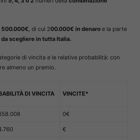
vini
5, 4, 3 o 2
numeri della
combinazione
a
500.000€
, di cui 2
00.000€
in denaro
e la parte
da scegliere in tutta Italia.
ategorie di vincita e le relative probabilità: con
cere almeno un premio.
ABILITÀ DI VINCITA
VINCITE*
 658.008
0€
4.760
€