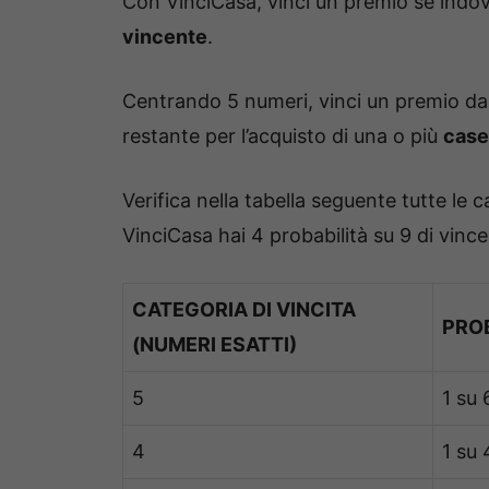
Con VinciCasa, vinci un premio se indo
vincente
.
Centrando 5 numeri, vinci un premio d
restante per l’acquisto di una o più
case 
Verifica nella tabella seguente tutte le c
VinciCasa hai 4 probabilità su 9 di vin
CATEGORIA DI VINCITA
PROB
(NUMERI ESATTI)
5
1 su
4
1 su 