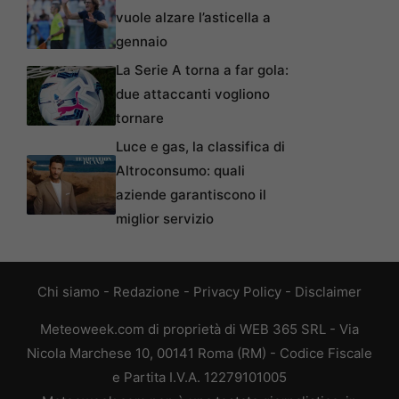
vuole alzare l’asticella a
gennaio
La Serie A torna a far gola:
due attaccanti vogliono
tornare
Luce e gas, la classifica di
Altroconsumo: quali
aziende garantiscono il
miglior servizio
Chi siamo
-
Redazione
-
Privacy Policy
-
Disclaimer
Meteoweek.com di proprietà di WEB 365 SRL - Via
Nicola Marchese 10, 00141 Roma (RM) - Codice Fiscale
e Partita I.V.A. 12279101005