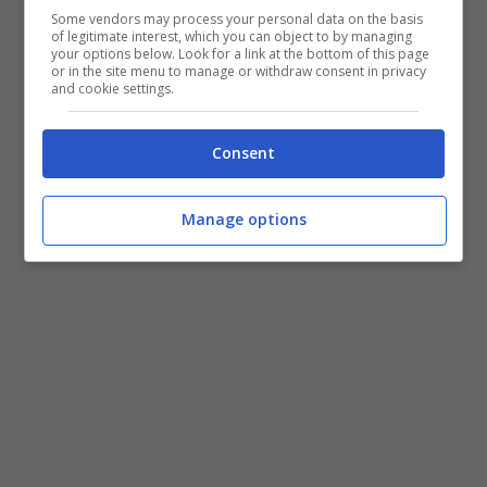
Rfi e Alstom Ferroviaria.
Some vendors may process your personal data on the basis
of legitimate interest, which you can object to by managing
your options below. Look for a link at the bottom of this page
or in the site menu to manage or withdraw consent in privacy
and cookie settings.
Consent
Manage options