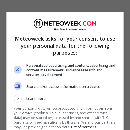
Meteoweek asks for your consent to use
your personal data for the following
purposes:
I 14 rinvii a giudizio chiesti dalla Procura
Personalised advertising and content, advertising and
content measurement, audience research and
fanno parte
degli inquisiti originariamente
services development
iscritti
nel registro degli indagati. Per altri 7
Store and/or access information on a device
indagati è stato invece
disposto lo stralcio,
a
Learn more
seguito delle indagini svolte e in vista
Your personal data will be processed and information from
dell’archiviazione delle loro posizioni. Tra le
your device (cookies, unique identifiers, and other device
data) may be stored by, accessed by and shared with 319
posizioni stralciate figurano anche quelle di
partners, or used specifically by this site. We and our partners
may use precise geolocation data.
List of partners.