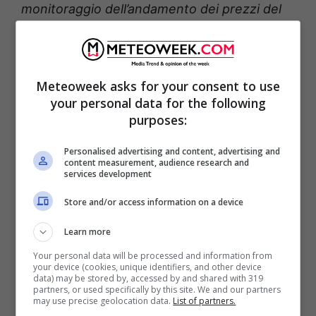
monitoraggio dell’andamento dei prezzi del
predetto gas naturale praticati nell’ambito
dell’intera filiera di distribuzione
commerciale
».
Meteoweek asks for your consent to use
your personal data for the following
purposes:
Personalised advertising and content, advertising and
content measurement, audience research and
services development
Store and/or access information on a device
Learn more
Your personal data will be processed and information from
your device (cookies, unique identifiers, and other device
data) may be stored by, accessed by and shared with 319
partners, or used specifically by this site. We and our partners
may use precise geolocation data.
List of partners.
La misura prevede accisa a «
zero euro per