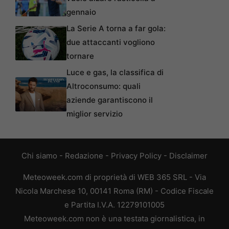
gennaio
La Serie A torna a far gola:
due attaccanti vogliono
tornare
Luce e gas, la classifica di
Altroconsumo: quali
aziende garantiscono il
miglior servizio
Chi siamo
-
Redazione
-
Privacy Policy
-
Disclaimer
Meteoweek.com di proprietà di WEB 365 SRL - Via
Nicola Marchese 10, 00141 Roma (RM) - Codice Fiscale
e Partita I.V.A. 12279101005
Meteoweek.com non è una testata giornalistica, in