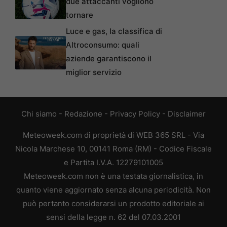
due attaccanti vogliono
tornare
Luce e gas, la classifica di
Altroconsumo: quali
aziende garantiscono il
miglior servizio
Chi siamo
-
Redazione
-
Privacy Policy
-
Disclaimer
Meteoweek.com di proprietà di WEB 365 SRL - Via
Nicola Marchese 10, 00141 Roma (RM) - Codice Fiscale
e Partita I.V.A. 12279101005
Meteoweek.com non è una testata giornalistica, in
quanto viene aggiornato senza alcuna periodicità. Non
può pertanto considerarsi un prodotto editoriale ai
sensi della legge n. 62 del 07.03.2001