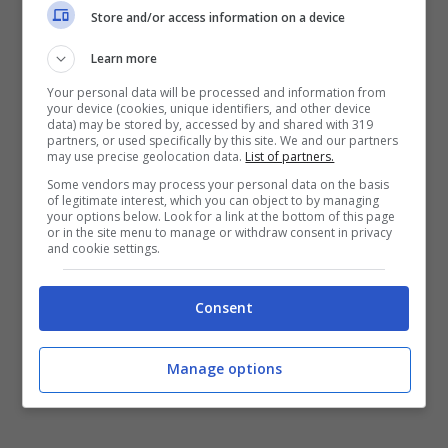
Store and/or access information on a device
espulso dall’Italia come stabilito dalla questura
di
Monza
. Lo hanno accompagnato al
Centro
Learn more
Permanenza per i rimpatri
che ha sede a
Your personal data will be processed and information from
your device (cookies, unique identifiers, and other device
Torino
. Ma sul 59enne erano state avanzate
data) may be stored by, accessed by and shared with 319
partners, or used specifically by this site. We and our partners
già altre richieste di espulsione, da parte delle
may use precise geolocation data.
List of partners.
questure di Milano e Pavia.
Some vendors may process your personal data on the basis
of legitimate interest, which you can object to by managing
your options below. Look for a link at the bottom of this page
or in the site menu to manage or withdraw consent in privacy
Dall’inchiesta è emerso che l’uomo avrebbe
and cookie settings.
vessato la moglie per anno, sia dal punto di
vista fisico sia psicologico, ecco perché lo
Consent
hanno anche condannato a 5 anni e 4 mesi.
Manage options