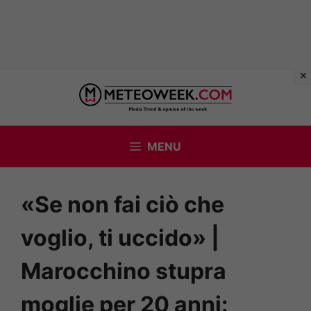
Vai
al
contenuto
MENU
«Se non fai ciò che
voglio, ti uccido» |
Marocchino stupra
moglie per 20 anni: