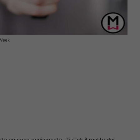
oWeek
o spinoso ovviamente. TikTok il reality dei