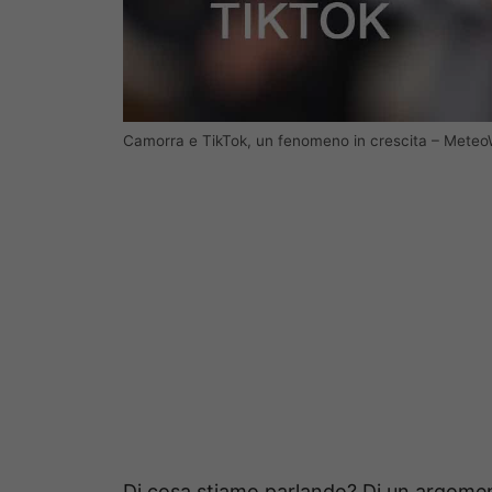
Camorra e TikTok, un fenomeno in crescita – Mete
Di cosa stiamo parlando? Di un argoment