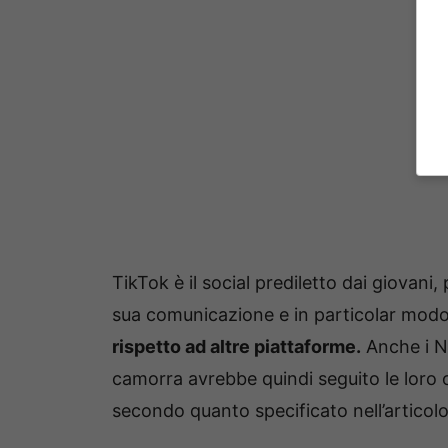
TikTok è il social prediletto dai giovani,
sua comunicazione e in particolar modo
rispetto ad altre piattaforme.
Anche i Na
camorra avrebbe quindi seguito le loro 
secondo quanto specificato nell’articolo