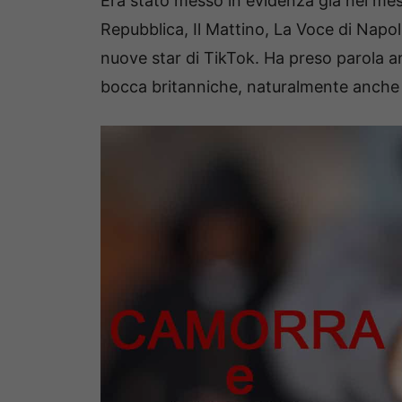
Era stato messo in evidenza già nei mesi
Repubblica, Il Mattino, La Voce di Napo
nuove star di TikTok. Ha preso parola an
bocca britanniche, naturalmente anche 