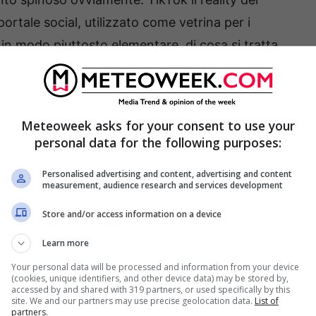
 portale social, utilizzato come vetrina per i
 in modo piuttosto elementare, di cosa si tratta,
a
, che ha sede in Campania, quindi nel dettaglio
‘Padrini’ ostenterebbero lo stile di vita
lub esclusivi. Sul social, si vedono figli di boss
Meteoweek asks for your consent to use your
ontri tra Clan o il famoso video di ‘O Malese’
su
personal data for the following purposes:
Personalised advertising and content, advertising and content
measurement, audience research and services development
cidio di un uomo, legato ad un clan, e dichiarano
Store and/or access information on a device
avvertita la Polizia, dando loro
una sorta di
Learn more
Your personal data will be processed and information from your device
(cookies, unique identifiers, and other device data) may be stored by,
é proprio questo social
accessed by and shared with 319 partners, or used specifically by this
site. We and our partners may use precise geolocation data.
List of
partners.