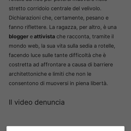
stretto corridoio centrale del velivolo.
Dichiarazioni che, certamente, pesano e
fanno riflettere. La ragazza, per altro, è una
blogger
e
attivista
che racconta, tramite il
mondo web, la sua vita sulla sedia a rotelle,
facendo luce sulle tante difficoltà che è
costretta ad affrontare a causa di barriere
architettoniche e limiti che non le
consentono di muoversi in piena libertà.
Il video denuncia