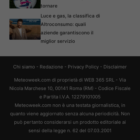
tornare
Luce e gas, la classifica di
Altroconsumo: quali
aziende garantiscono il
miglior servizio
Chi siamo
-
Redazione
-
Privacy Policy
-
Disclaimer
Meteoweek.com di proprietà di WEB 365 SRL - Via
Nicola Marchese 10, 00141 Roma (RM) - Codice Fiscale
e Partita I.V.A. 12279101005
Meteoweek.com non è una testata giornalistica, in
quanto viene aggiornato senza alcuna periodicità. Non
può pertanto considerarsi un prodotto editoriale ai
sensi della legge n. 62 del 07.03.2001