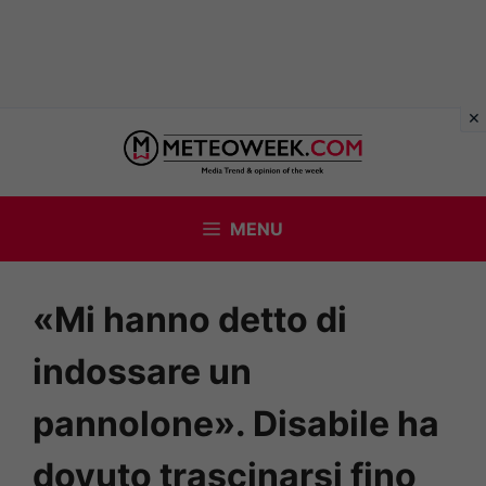
Vai
al
contenuto
MENU
«Mi hanno detto di
indossare un
pannolone». Disabile ha
dovuto trascinarsi fino