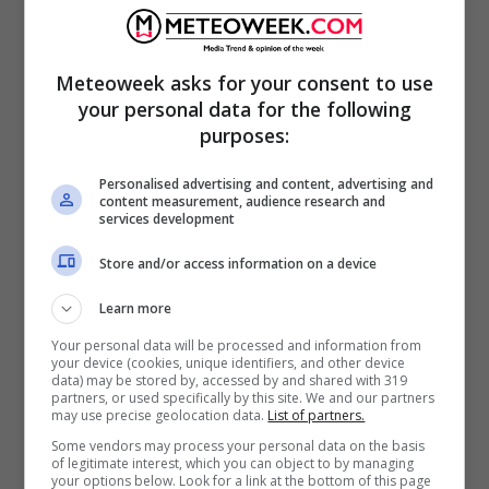
Meteoweek asks for your consent to use
your personal data for the following
purposes:
Personalised advertising and content, advertising and
content measurement, audience research and
services development
Nel video in cui racconta la sua esperienza da
Store and/or access information on a device
incubo nel volo diretto verso
Maiorca
, si vede
Learn more
la ragazza trascinarsi lungo il corridoio per
Your personal data will be processed and information from
arrivare al bagno.
your device (cookies, unique identifiers, and other device
data) may be stored by, accessed by and shared with 319
partners, or used specifically by this site. We and our partners
«
Il volo già non è iniziato alla grande perché
may use precise geolocation data.
List of partners.
non mi hanno permesso di sedermi vicino
Some vendors may process your personal data on the basis
of legitimate interest, which you can object to by managing
alla parte anteriore dell’aereo anche se
your options below. Look for a link at the bottom of this page