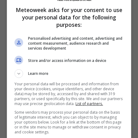
non si vede ma chi conosce la sua intimità lo
Meteoweek asks for your consent to use
riconoscerebbe subito…”.
your personal data for the following
purposes:
Personalised advertising and content, advertising and
content measurement, audience research and
services development
Store and/or access information on a device
Learn more
Your personal data will be processed and information from
your device (cookies, unique identifiers, and other device
data) may be stored by, accessed by and shared with 319
partners, or used specifically by this site. We and our partners
may use precise geolocation data.
List of partners.
Some vendors may process your personal data on the basis
of legitimate interest, which you can object to by managing
La ragazza palesemente in cerca
your options below. Look for a link at the bottom of this page
or in the site menu to manage or withdraw consent in privacy
di visibilità ma, anche se fosse
and cookie settings.