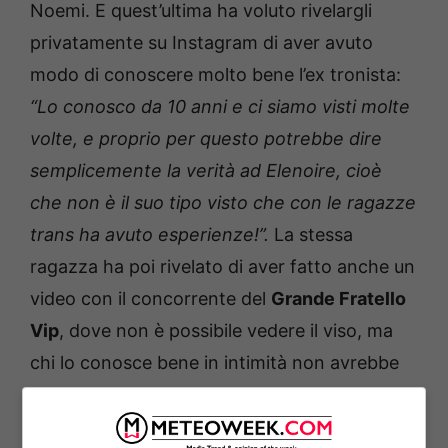
Noemi. E quest’ultima ha voluto rivelargli
privatamente su Instagram di aver avuto
modo di conoscere molto bene l’ex tronista:
“Lo conosco da 10 anni e ci siamo visti molte
volte, e proprio per questo potrebbe dire
semplicemente la verità ad Elenoire, cioè
che non è il suo tipo visto che con le ragazze
trans ha avuto esperienze!”.
La stessa
ragazza ha poi rivelato
di aver fatto anche un
video con il concorrente del
Grande Fratello
Vip
, dove non è possibile vedere il viso, ma
chi lo conosce bene in intimità non avrebbe
alcun problema ad identificarlo:
“Qualche
anno fa facemmo un video, purtroppo il volto