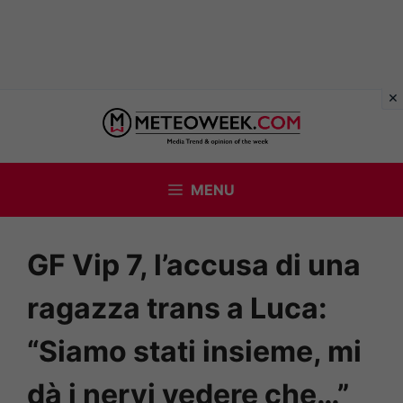
Vai
al
contenuto
MENU
GF Vip 7, l’accusa di una
ragazza trans a Luca:
“Siamo stati insieme, mi
dà i nervi vedere che…”