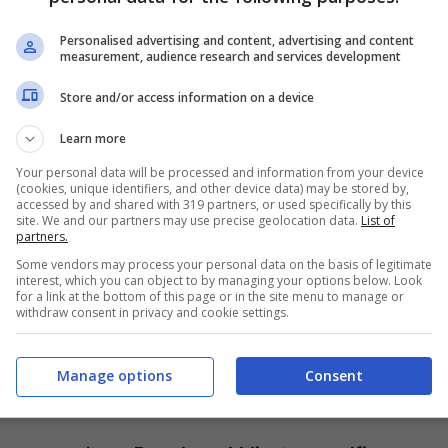
Personalised advertising and content, advertising and content
measurement, audience research and services development
Store and/or access information on a device
Learn more
Your personal data will be processed and information from your device
(cookies, unique identifiers, and other device data) may be stored by,
accessed by and shared with 319 partners, or used specifically by this
site. We and our partners may use precise geolocation data.
List of
partners.
vegliando anche il fratellino
Achille
“Achi”, che
Some vendors may process your personal data on the basis of legitimate
interest, which you can object to by managing your options below. Look
 e che in questo periodo sta mettendo i
dentini
.
for a link at the bottom of this page or in the site menu to manage or
withdraw consent in privacy and cookie settings.
ava che si trattasse solo di una
semplice
lle ore, si è aggiunto un altro problema che ha
Manage options
Consent
 nel più vicino Pronto Soccorso.