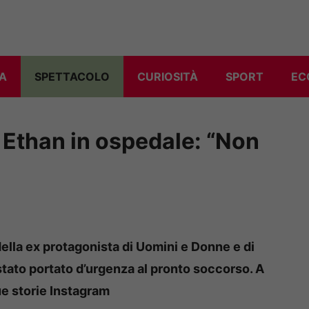
A
SPETTACOLO
CURIOSITÀ
SPORT
EC
io Ethan in ospedale: “Non
della ex protagonista di Uomini e Donne e di
stato portato d’urgenza al pronto soccorso. A
ue storie Instagram