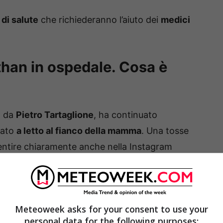
 di salute
che richiederanno l’aiuto dei
medici
Ethan in ospedale. Cosa è
o da
Pietro Tartaglione
, ha continuato
sato
a letto al fianco della mamma
. Una tosse
sentire chiaramente anche nella Instagram
than sullo sfondo
mentre gioca. La scorsa
lio,
Rosa Perrotta non è proprio riuscita a
Meteoweek asks for your consent to use your
personal data for the following purposes: