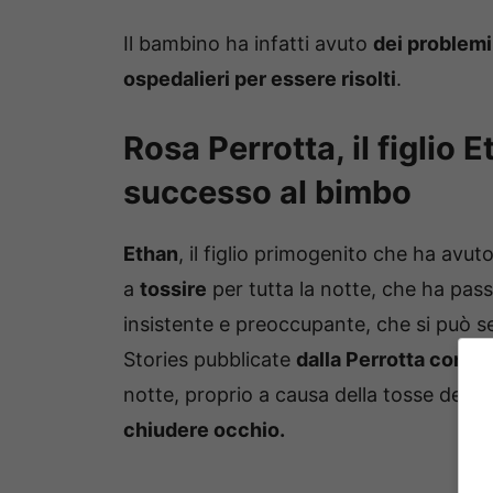
Il bambino ha infatti avuto
dei problemi
ospedalieri per essere risolti
.
Rosa Perrotta, il figlio 
successo al bimbo
Ethan
, il figlio primogenito che ha avut
a
tossire
per tutta la notte, che ha pas
insistente e preoccupante, che si può 
Stories pubblicate
dalla Perrotta con E
notte, proprio a causa della tosse del fig
chiudere occhio.