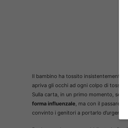
Il bambino ha tossito insistentemente, s
apriva gli occhi ad ogni colpo di tosse,
Sulla carta, in un primo momento, sembr
forma influenzale
, ma con il passare de
convinto i genitori a portarlo d’urgenza