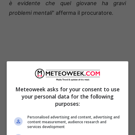
è evidente che quel giovane ha gravi
problemi mentali
” afferma il procuratore.
Meteoweek asks for your consent to use
your personal data for the following
purposes:
UN RAGAZZO
Personalised advertising and content, advertising and
PROBLEMATICO
content measurement, audience research and
services development