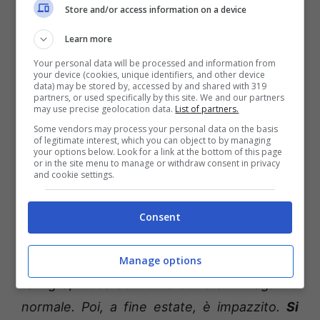
Store and/or access information on a device
Sebbene in molti conoscessero Riccardo
come un ragazzo con dei problemi, non c’era
Learn more
mai stata una diagnosi medica che
Your personal data will be processed and information from
your device (cookies, unique identifiers, and other device
accertasse la questione e nessuno
data) may be stored by, accessed by and shared with 319
partners, or used specifically by this site. We and our partners
immaginava che la sua malattia potesse
may use precise geolocation data.
List of partners.
portarlo a compiere un gesto del genere.
Some vendors may process your personal data on the basis
of legitimate interest, which you can object to by managing
Appariva come un ragazzo normale sebbene
your options below. Look for a link at the bottom of this page
or in the site menu to manage or withdraw consent in privacy
un po’ strano, poi qualche mese l
‘improvviso
and cookie settings.
cambiamento
con atteggiamenti e gesti
Consent
sempre più preoccupanti ma mai violenti.
Secondo una amica e testimone della
Manage options
famiglia, Riccardo De Felice “
era un ragazzo
normale. Poi, a fine estate, è impazzito.
Si