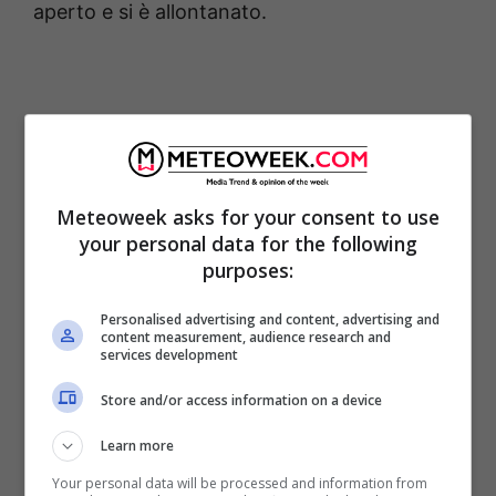
aperto e si è allontanato.
Meteoweek asks for your consent to use
your personal data for the following
purposes:
Personalised advertising and content, advertising and
content measurement, audience research and
services development
«
Mio marito sembra dare la priorità ai suoi
Store and/or access information on a device
videogiochi più che ai nostri figli e questo mi
fa arrabbiare. Siamo entrambi giocatori. A
Learn more
volte gioco un po’ quando sono fuori dal
Your personal data will be processed and information from