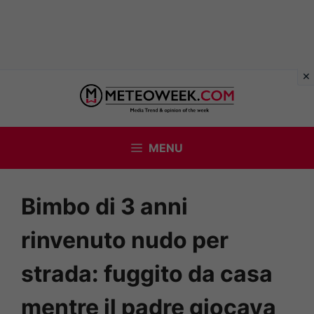
Vai
al
contenuto
MENU
Bimbo di 3 anni
rinvenuto nudo per
strada: fuggito da casa
mentre il padre giocava