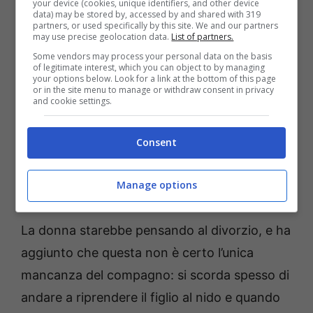
your device (cookies, unique identifiers, and other device
lavoro, di tanto in tanto, senza esagerare.
data) may be stored by, accessed by and shared with 319
partners, or used specifically by this site. We and our partners
Ma quest’uomo, se non è a lavoro, gioca.
may use precise geolocation data.
List of partners.
Non importa se ha due figli a cui badare, li
Some vendors may process your personal data on the basis
of legitimate interest, which you can object to by managing
lascerà davanti alla tv e si chiuderà nella sua
your options below. Look for a link at the bottom of this page
or in the site menu to manage or withdraw consent in privacy
stanza a giocare. Chiunque metta in pericolo
and cookie settings.
i propri figli per un videogioco ha un
Consent
problema serio, per questo gli ho suggerito di
vedere un terapista
», ha scritto la donna su
Manage options
Reddit.
La donna starebbe pensando al divorzio, e ha
aggiunto che questa non è certo l’unica
mancanza del compagno: si scorda spesso di
andare a riprendere il figlio al nido e quando