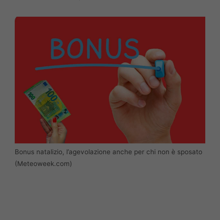
Bonus natalizio, l’agevolazione anche per chi non è sposato
(Meteoweek.com)