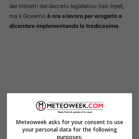
dei ministri del decreto legislativo Ires-Irpef,
ma il Governo
è ora a lavoro per erogarlo a
dicembre implementando le tredicesime
.
Meteoweek asks for your consent to use
your personal data for the following
purposes: