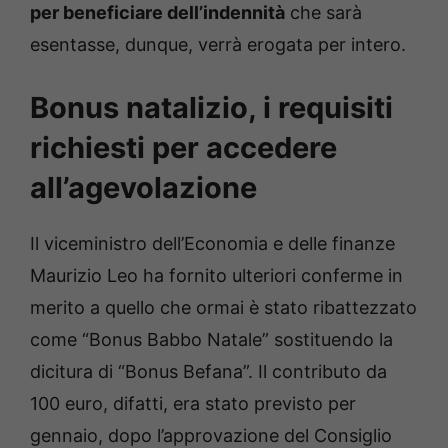
per beneficiare dell’indennità
che sarà
esentasse, dunque, verrà erogata per intero.
Bonus natalizio, i requisiti
richiesti per accedere
all’agevolazione
Il viceministro dell’Economia e delle finanze
Maurizio Leo ha fornito ulteriori conferme in
merito a quello che ormai è stato ribattezzato
come “Bonus Babbo Natale” sostituendo la
dicitura di “Bonus Befana”. Il contributo da
100 euro, difatti, era stato previsto per
gennaio, dopo l’approvazione del Consiglio