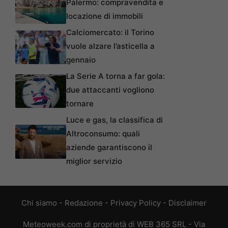
Palermo: compravendita e
locazione di immobili
Calciomercato: il Torino
vuole alzare l’asticella a
gennaio
La Serie A torna a far gola:
due attaccanti vogliono
tornare
Luce e gas, la classifica di
Altroconsumo: quali
aziende garantiscono il
miglior servizio
Chi siamo
-
Redazione
-
Privacy Policy
-
Disclaimer
Meteoweek.com di proprietà di WEB 365 SRL - Via