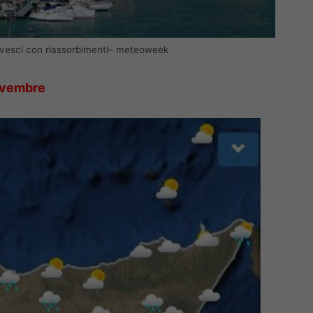
vesci con riassorbimenti– meteoweek
ovembre