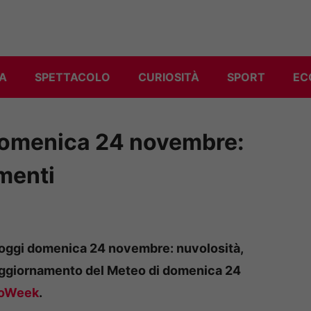
A
SPETTACOLO
CURIOSITÀ
SPORT
EC
domenica 24 novembre:
menti
 oggi domenica 24 novembre: nuvolosità,
’aggiornamento del Meteo di
domenica 24
oWeek
.