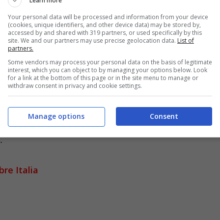
Learn more
 temperature
Your personal data will be processed and information from your device
(cookies, unique identifiers, and other device data) may be stored by,
talia
accessed by and shared with 319 partners, or used specifically by this
site. We and our partners may use precise geolocation data.
List of
partners.
bre
oggi cieli molto nuvolosi o coperti con deboli
Some vendors may process your personal data on the basis of legitimate
interest, which you can object to by managing your options below. Look
schiarite, sono previsti 9mm di pioggia. Durante
for a link at the bottom of this page or in the site menu to manage or
withdraw consent in privacy and cookie settings.
ima
registrata sarà di
18°C
, la
minima
di
13°C
,
venti
saranno al mattino
deboli
e proverranno
Manage options
Consent
verranno da Ovest-Sudovest. Mare molto
.
re Italia