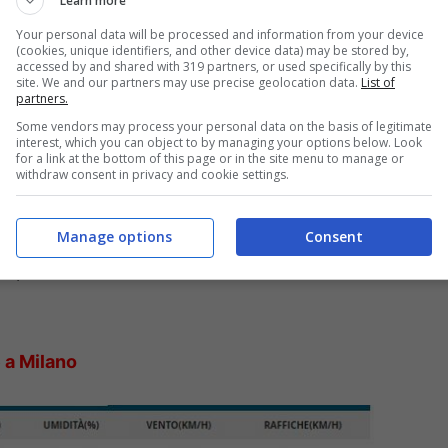
Learn more
Your personal data will be processed and information from your device
(cookies, unique identifiers, and other device data) may be stored by,
accessed by and shared with 319 partners, or used specifically by this
temperature
site. We and our partners may use precise geolocation data.
List of
partners.
Some vendors may process your personal data on the basis of legitimate
i in prevalenza sereni o poco nuvolosi per l’intera
interest, which you can object to by managing your options below. Look
for a link at the bottom of this page or in the site menu to manage or
 serale, non sono previste piogge. Durante la
withdraw consent in privacy and cookie settings.
ma
registrata sarà di
11°C
, la
minima
di
3°C
, lo
Manage options
Consent
nti
saranno al mattino
deboli
e proverranno da
e proverranno da Est. Nessuna allerta meteo
e
a Milano