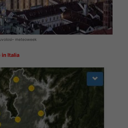
nuvolosi– meteoweek
e
in Italia