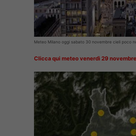
Meteo Milano oggi sabato 30 novembre cieli poco 
Cl
icca qui meteo
venerdì 29 novembr