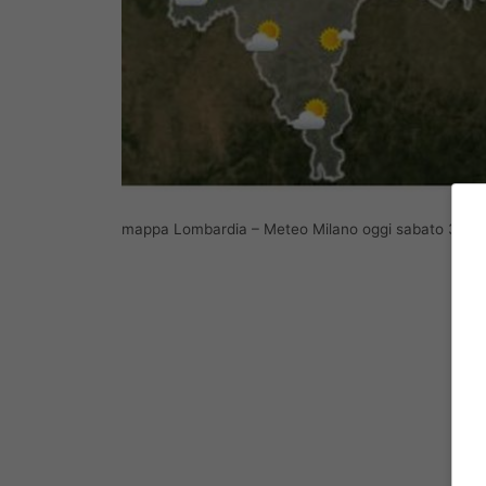
mappa Lombardia – Meteo Milano oggi sabato 30no