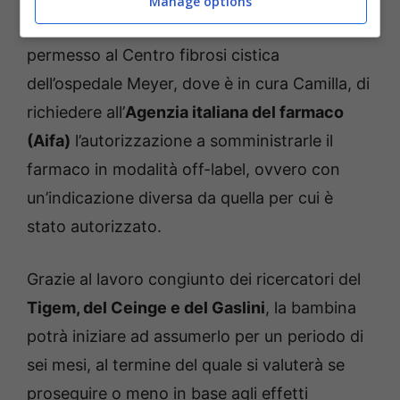
Manage options
internazionale ‘Human Mutation’ e hanno
permesso al Centro fibrosi cistica
dell’ospedale Meyer, dove è in cura Camilla, di
richiedere all’
Agenzia italiana del farmaco
(Aifa)
l’autorizzazione a somministrarle il
farmaco in modalità off-label, ovvero con
un’indicazione diversa da quella per cui è
stato autorizzato.
Grazie al lavoro congiunto dei ricercatori del
Tigem, del Ceinge e del Gaslini
, la bambina
potrà iniziare ad assumerlo per un periodo di
sei mesi, al termine del quale si valuterà se
proseguire o meno in base agli effetti