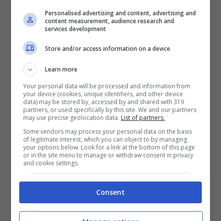
Personalised advertising and content, advertising and
content measurement, audience research and
services development
Store and/or access information on a device
Learn more
Your personal data will be processed and information from
your device (cookies, unique identifiers, and other device
data) may be stored by, accessed by and shared with 319
partners, or used specifically by this site. We and our partners
may use precise geolocation data.
List of partners.
Some vendors may process your personal data on the basis
of legitimate interest, which you can object to by managing
your options below. Look for a link at the bottom of this page
or in the site menu to manage or withdraw consent in privacy
and cookie settings.
I risultati di questo studio, che ha richiesto
Consent
oltre due anni di lavoro, sono stati pubblicati
quest’anno sulla rivista scientifica