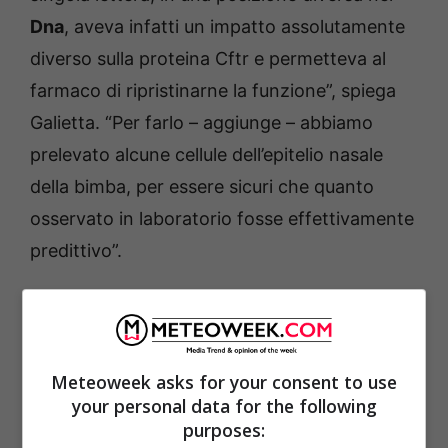
Dna
, aveva infatti un impatto assolutamente
diverso sulla proteina Cftr e permetteva al
farmaco di ripristinarne la funzione”, spiega
Galietta. “Per farlo – aggiunge – abbiamo
prelevato alcune cellule dell’epitelio nasale
della bimba, per essere sicuri che quanto
osservato in laboratorio fosse effettivamente
predittivo”.
Meteoweek asks for your consent to use
your personal data for the following
purposes: