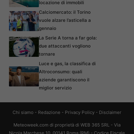
locazione di immobili
Calciomercato: il Torino
vuole alzare l’asticella a
gennaio
La Serie A torna a far gola:
due attaccanti vogliono
tornare
Luce e gas, la classifica di
Altroconsumo: quali
aziende garantiscono il
miglior servizio
Chi siamo
-
Redazione
-
Privacy Policy
-
Disclaimer
Meteoweek.com di proprietà di WEB 365 SRL - Via
Nicola Marchese 10, 00141 Roma (RM) - Codice Fiscale