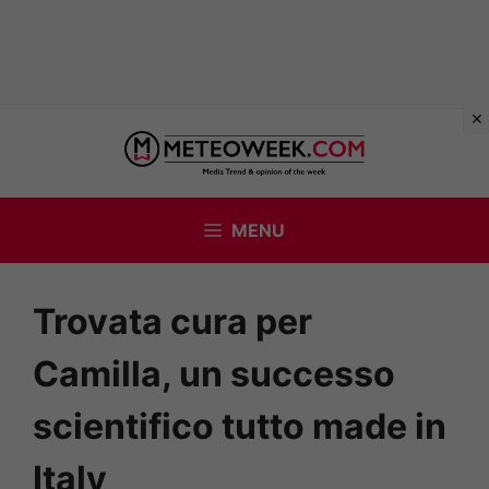
Vai
al
contenuto
MENU
Trovata cura per
Camilla, un successo
scientifico tutto made in
Italy