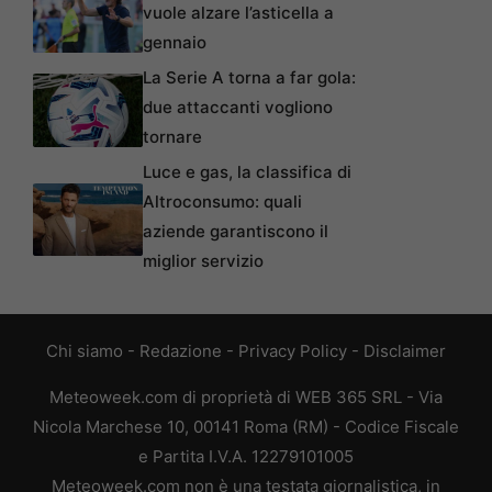
vuole alzare l’asticella a
gennaio
La Serie A torna a far gola:
due attaccanti vogliono
tornare
Luce e gas, la classifica di
Altroconsumo: quali
aziende garantiscono il
miglior servizio
Chi siamo
-
Redazione
-
Privacy Policy
-
Disclaimer
Meteoweek.com di proprietà di WEB 365 SRL - Via
Nicola Marchese 10, 00141 Roma (RM) - Codice Fiscale
e Partita I.V.A. 12279101005
Meteoweek.com non è una testata giornalistica, in