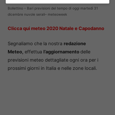
Bollettino – Bari previsioni del tempo di oggi martedì 31
dicembre nuvole serali– meteoweek
Clicca qui meteo 2020 Natale e Capodanno
Segnaliamo che la nostra
redazione
Meteo,
effettua
l’aggiornamento
delle
previsioni meteo dettagliate ogni ora per i
prossimi giorni in Italia e nelle zone locali.