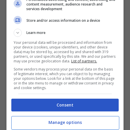
content measurement, audience research and
services development
Store and/or access information on a device
Learn more
Sereno,
al
In provincia di Bari: al mattino
Your personal data will be processed and information from
pomeriggio
Sereno,
la sera
Poco o
your device (cookies, unique identifiers, and other device
data) may be stored by, accessed by and shared with 319
parzialmente nuvoloso per stratificazioni
partners, or used specifically by this site. We and our partners
may use precise geolocation data.
List of partners.
medio alte,
la notte
Nubi serali e
Some vendors may process your personal data on the basis
of legitimate interest, which you can object to by managing
schiarite.
your options below. Look for a link at the bottom of this page
or in the site menu to manage or withdraw consent in privacy
and cookie settings.
Consent
Manage options