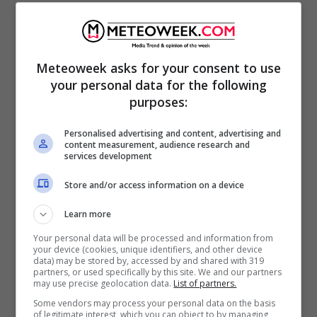
Un uomo, Vittorio Nettis, di 70 anni del posto,
noto alle forze dell’ ordine, si è presentato al
Meteoweek asks for your consent to use
your personal data for the following
pronto soccorso dell’ospedale Miulli, di
purposes:
Acquaviva delle Fonti, con ferite d’arma da
fuoco a una gamba e al torace. Uno il
Personalised advertising and content, advertising and
content measurement, audience research and
proiettile che lo ha colpito all’arto inferiore,
services development
due al busto. Secondo quanto riferito dai
Store and/or access information on a device
carabinieri, l’uomo non è in pericolo di vita.
Learn more
L’anziano è giunto in ospedale accompagnato
Your personal data will be processed and information from
da sconosciuti. Sono in corso le indagini dei
your device (cookies, unique identifiers, and other device
data) may be stored by, accessed by and shared with 319
militari dell’Arma.
partners, or used specifically by this site. We and our partners
may use precise geolocation data.
List of partners.
Some vendors may process your personal data on the basis
of legitimate interest, which you can object to by managing