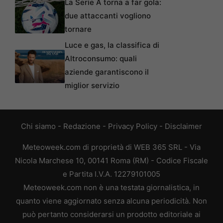
La Serie A torna a far gola:
due attaccanti vogliono
tornare
Luce e gas, la classifica di
Altroconsumo: quali
aziende garantiscono il
miglior servizio
Chi siamo
-
Redazione
-
Privacy Policy
-
Disclaimer
Meteoweek.com di proprietà di WEB 365 SRL - Via
Nicola Marchese 10, 00141 Roma (RM) - Codice Fiscale
e Partita I.V.A. 12279101005
Meteoweek.com non è una testata giornalistica, in
quanto viene aggiornato senza alcuna periodicità. Non
può pertanto considerarsi un prodotto editoriale ai