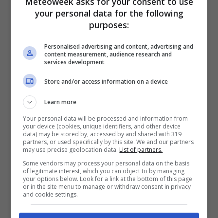
Meteoweek asks for your consent to use
capirà come le piante siano capaci di
your personal data for the following
purposes:
propagarsi anche negli ambienti più ostili,
come sappiano risolvere innumerevoli
Personalised advertising and content, advertising and
content measurement, audience research and
problemi di sopravvivenza, e di come siano in
services development
grado di sopravvivere perfino alla ricaduta
Store and/or access information on a device
radioattiva a seguito di un’esplosione
Learn more
nucleare. Per raccontare come lo studio e la
salvaguardia del mondo vegetale sia un modo
Your personal data will be processed and information from
your device (cookies, unique identifiers, and other device
concreto di salvaguardare il pianeta, Mario
data) may be stored by, accessed by and shared with 319
partners, or used specifically by this site. We and our partners
Tozzi è andato in Norvegia addentrandosi
may use precise geolocation data.
List of partners.
Some vendors may process your personal data on the basis
nella foresta primaria di Kaupanger dove,
of legitimate interest, which you can object to by managing
your options below. Look for a link at the bottom of this page
incastonate tra fiordi e montagne vivono, in
or in the site menu to manage or withdraw consent in privacy
and cookie settings.
un ecosistema più che millenario, decine di
specie di animali, piante, funghi, licheni. Un