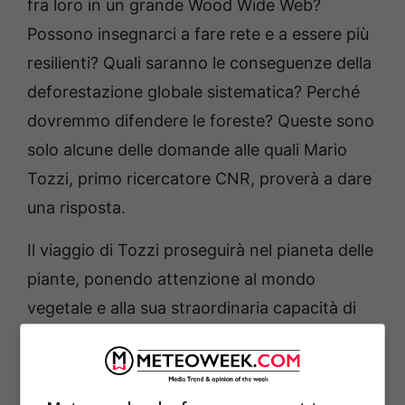
fra loro in un grande Wood Wide Web?
Possono insegnarci a fare rete e a essere più
resilienti? Quali saranno le conseguenze della
deforestazione globale sistematica? Perché
dovremmo difendere le foreste? Queste sono
solo alcune delle domande alle quali Mario
Tozzi, primo ricercatore CNR, proverà a dare
una risposta.
Il viaggio di Tozzi proseguirà nel pianeta delle
piante, ponendo attenzione al mondo
vegetale e alla sua straordinaria capacità di
sopravvivere ai cambiamenti. Grazie all’aiuto
dello scienziato di prestigio mondiale, il
neurobiologo vegetale Stefano Mancuso, si