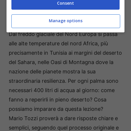
Consent
luogo nel quale è possibile toccare con mano
come i vegetali abbiano saputo adattarsi per
Manage options
sopravvivere a temperature estreme.
Dal freddo glaciale del Nord Europa si passa
alle alte temperature del nord Africa, più
precisamente in Tunisia ai margini del deserto
del Sahara, nelle Oasi di Montagna dove la
nazione delle pianete mostra la sua
straordinaria resilienza. Per ogni palma sono
necessari 400 litri di acqua al giorno: come
fanno a reperirli in pieno deserto? Cosa
possiamo imparare da questa lezione?
Mario Tozzi proverà a dare risposte chiare e
semplici, seguendo quel processo originale e