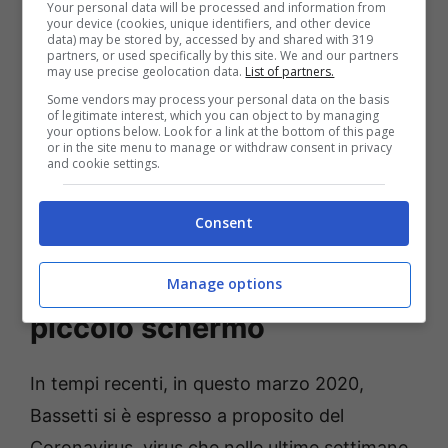
Your personal data will be processed and information from
your device (cookies, unique identifiers, and other device
data) may be stored by, accessed by and shared with 319
partners, or used specifically by this site. We and our partners
may use precise geolocation data.
List of partners.
Some vendors may process your personal data on the basis
of legitimate interest, which you can object to by managing
your options below. Look for a link at the bottom of this page
or in the site menu to manage or withdraw consent in privacy
and cookie settings.
Consent
Le presenze di Bassetti sul
Manage options
piccolo schermo
In tempi recenti, in questo marzo 2020,
Bassetti si è espresso a proposito del
Coronavirus, virus che nelle ultime settimane