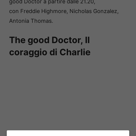
good Doctor a partire dalle 21.20,
c
on
Freddie Highmore, Nicholas Gonzalez,
Antonia Thomas.
The good Doctor, Il
coraggio di Charlie