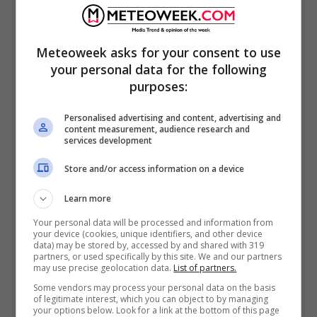
Nel primo episodio dal titolo Il coraggio di
Meteoweek asks for your consent to use
Charlie, Shaun affronta il caso di una donna
your personal data for the following
affetta da una malattia genetica rara che
purposes:
annulla le difese immunitarie. Morgan e Claire
Personalised advertising and content, advertising and
si occupano di Charlie, un bambino che dovrà
content measurement, audience research and
services development
sottoporsi a un’operazione che lo renderà
cieco. Nel frattempo Melendez e Lim
Store and/or access information on a device
decidono di interrompere la loro relazione.
Learn more
Your personal data will be processed and information from
The good Doctor, Lancio
your device (cookies, unique identifiers, and other device
data) may be stored by, accessed by and shared with 319
partners, or used specifically by this site. We and our partners
sulla luna
may use precise geolocation data.
List of partners.
Some vendors may process your personal data on the basis
of legitimate interest, which you can object to by managing
your options below. Look for a link at the bottom of this page