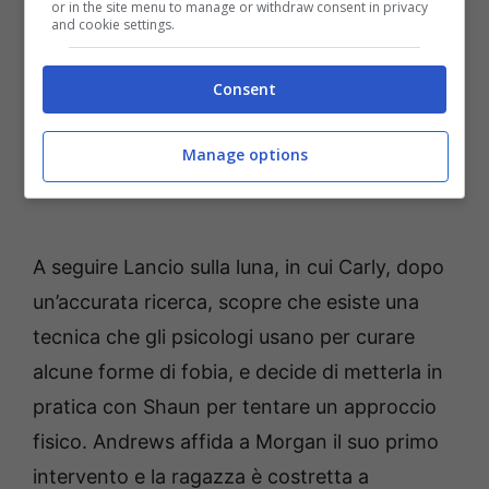
or in the site menu to manage or withdraw consent in privacy
and cookie settings.
Consent
Manage options
A seguire Lancio sulla luna, in cui Carly, dopo
un’accurata ricerca, scopre che esiste una
tecnica che gli psicologi usano per curare
alcune forme di fobia, e decide di metterla in
pratica con Shaun per tentare un approccio
fisico. Andrews affida a Morgan il suo primo
intervento e la ragazza è costretta a