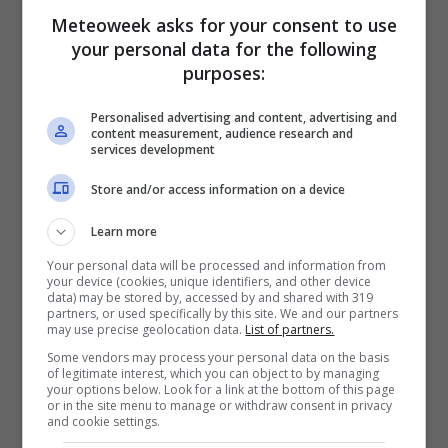
la donna anziana sarebbe uscita più volte per
Meteoweek asks for your consent to use
fare piccoli acquisti alimentari e sarebbe stata
your personal data for the following
fermata dagli agenti della Polizia locale dopo
purposes:
averla incontrata in strada un paio di volte e
Personalised advertising and content, advertising and
averla bonariamente invitata a restare a casa
content measurement, audience research and
services development
per il pericolo del contagio cui si stava
Store and/or access information on a device
sottoponendo.
Learn more
Gli agenti, all’undicesimo incontro, sono stati
Your personal data will be processed and information from
your device (cookies, unique identifiers, and other device
obbligati a prendere le generalità della donna
data) may be stored by, accessed by and shared with 319
partners, or used specifically by this site. We and our partners
e a multarla. A Grado in questi giorni ci sono
may use precise geolocation data.
List of partners.
diversi controlli da parte della Polizia locale,
Some vendors may process your personal data on the basis
of legitimate interest, which you can object to by managing
soprattutto lungo le strade che portano
your options below. Look for a link at the bottom of this page
or in the site menu to manage or withdraw consent in privacy
verso il centro della cittadina turistica e negli
and cookie settings.
spazi adiacenti ai supermercati.