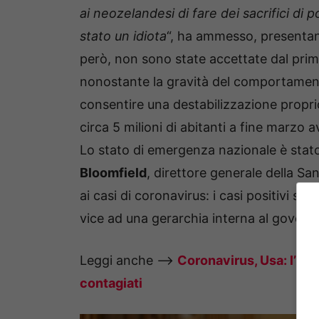
ai neozelandesi di fare dei sacrifici di 
stato un idiota
“, ha ammesso, presentand
però, non sono state accettate dal pri
nonostante la gravità del comportamento
consentire una destabilizzazione propri
circa 5 milioni di abitanti a fine marzo
Lo stato di emergenza nazionale è stato
Bloomfield
, direttore generale della Sani
ai casi di coronavirus: i casi positivi son
vice ad una gerarchia interna al govern
Leggi anche –>
Coronavirus, Usa: l’id
contagiati