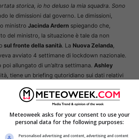
portata storica, io ho deluso la mia squadra. Sono
o le dimissioni dal governo. Le dimissioni,
mo ministro
Jacinda Ardern
spiegando che,
 del ministro, la situazione è tale da non
o
sul fronte della sanità
. La
Nuova Zelanda
,
 aveva avviato 4 settimane di lockdown nazionale.
 poi allungato di un’altra settimana.
Ashley
tà, tiene un briefing qutoridiano sui dati relativi
o saliti a 54.
Clark
è stato rimosso dal ruolo di
o.
roclorochina sarà sperimentata su 3mila pazienti
Meteoweek asks for your consent to use your
personal data for the following purposes:
Personalised advertising and content, advertising and content