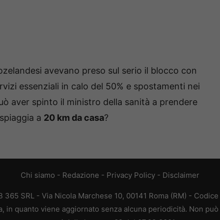
ozelandesi avevano preso sul serio il blocco con
ervizi essenziali in calo del 50% e spostamenti nei
uò aver spinto il ministro della sanità a prendere
 spiaggia a
20 km da casa
?
Chi siamo
-
Redazione
-
Privacy Policy
-
Disclaimer
365 SRL - Via Nicola Marchese 10, 00141 Roma (RM) - Codice F
 in quanto viene aggiornato senza alcuna periodicità. Non può 