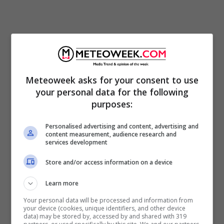
Premessa: le dinamiche dell’incidente sono da
Meteoweek asks for your consent to use
chiarire. Al momento l’uomo ha raccontato di
your personal data for the following
essere stato raggiunto da un proiettile
purposes:
mentre si trovava a via Forni. Non ha
Personalised advertising and content, advertising and
aggiunto altro, al momento. Mentre, una
content measurement, audience research and
services development
residente di Nuova Ostia, ha raccontato: “Ho
sentito 4 colpi di pistola, saranno state le 17,
Store and/or access information on a device
uno dopo l’altro. Poi una macchina che
Learn more
sgommava via. Quando mi sono affacciata ho
Your personal data will be processed and information from
visto le auto dei carabinieri”.
Ascani
è il
your device (cookies, unique identifiers, and other device
data) may be stored by, accessed by and shared with 319