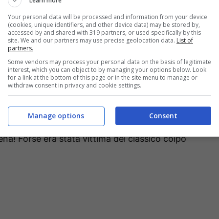
Learn more
Your personal data will be processed and information from your device
(cookies, unique identifiers, and other device data) may be stored by,
accessed by and shared with 319 partners, or used specifically by this
site. We and our partners may use precise geolocation data.
List of
partners.
Some vendors may process your personal data on the basis of legitimate
interest, which you can object to by managing your options below. Look
con delle Stories
for a link at the bottom of this page or in the site menu to manage or
withdraw consent in privacy and cookie settings.
portiva blu, dotata di una zip, e con la faccia
Manage options
Consent
 l’hanno spinta a posizionarsi in tale maniera. In
ena! Forse era stata vittima del classico colpo