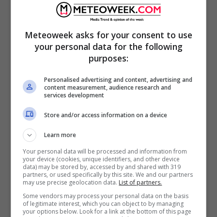
Meteoweek asks for your consent to use
your personal data for the following
purposes:
Personalised advertising and content, advertising and
content measurement, audience research and
Se i tuoi occhi identificano in pochi secondi
services development
entrambi gli animali, questo vuol dire che sei
Store and/or access information on a device
un vero
creativo
e che la tua capacità di
Learn more
produrre “nuove realtà”
è molto alta.
Your personal data will be processed and information from
your device (cookies, unique identifiers, and other device
data) may be stored by, accessed by and shared with 319
leggi anche >>
Test psicologico
partners, or used specifically by this site. We and our partners
may use precise geolocation data.
List of partners.
visivo: dov’è il cane in questa
Some vendors may process your personal data on the basis
of legitimate interest, which you can object to by managing
figura?
your options below. Look for a link at the bottom of this page