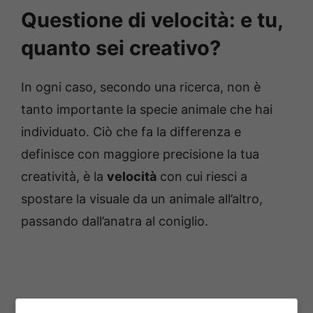
Questione di velocità: e tu,
quanto sei creativo?
In ogni caso, secondo una ricerca, non è
tanto importante la specie animale che hai
individuato. Ciò che fa la differenza e
definisce con maggiore precisione la tua
creatività, è la
velocità
con cui riesci a
spostare la visuale da un animale all’altro,
passando dall’anatra al coniglio.