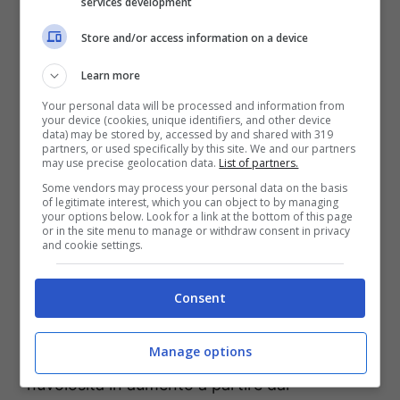
services development
nuvoloso, ma senza fenomeni degni di nota.
Store and/or access information on a device
Nello specifico
su litorale
tirrenico
e
sull’Appennino
nubi sparse
Learn more
alternate a schiarite per l’intera giornata;
sul
Your personal data will be processed and information from
your device (cookies, unique identifiers, and other device
litorale ionico
nubi sparse alternate a
data) may be stored by, accessed by and shared with 319
partners, or used specifically by this site. We and our partners
schiarite con tendenza dalla sera ad
may use precise geolocation data.
List of partners.
ispessimento della copertura fino a cieli
Some vendors may process your personal data on the basis
of legitimate interest, which you can object to by managing
nuvolosi o molto nuvolosi;
sul litorale
your options below. Look for a link at the bottom of this page
or in the site menu to manage or withdraw consent in privacy
meridionale
cieli in prevalenza poco nuvolosi
and cookie settings.
o parzialmente nuvolosi, salvo maggiore
variabilità nelle ore centrali della
Consent
giornata;
sulle zone interne
cieli inizialmente
Manage options
poco o parzialmente nuvolosi ma con
nuvolosità in aumento a partire dal