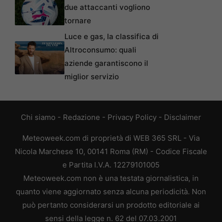
due attaccanti vogliono
tornare
Luce e gas, la classifica di
Altroconsumo: quali
aziende garantiscono il
miglior servizio
Chi siamo
-
Redazione
-
Privacy Policy
-
Disclaimer
Meteoweek.com di proprietà di WEB 365 SRL - Via
Nicola Marchese 10, 00141 Roma (RM) - Codice Fiscale
e Partita I.V.A. 12279101005
Meteoweek.com non è una testata giornalistica, in
quanto viene aggiornato senza alcuna periodicità. Non
può pertanto considerarsi un prodotto editoriale ai
sensi della legge n. 62 del 07.03.2001