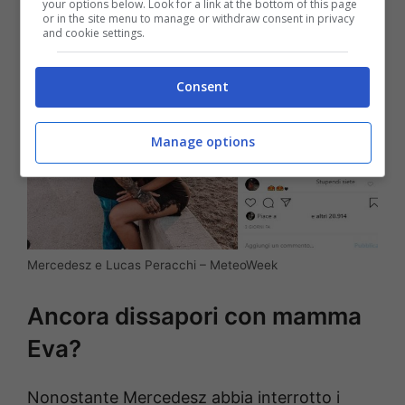
your options below. Look for a link at the bottom of this page
or in the site menu to manage or withdraw consent in privacy
and cookie settings.
Consent
Manage options
Mercedesz e Lucas Peracchi – MeteoWeek
Ancora dissapori con mamma
Eva?
Nonostante Mercedesz abbia interrotto i