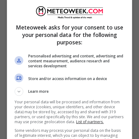
potevo organizzare viaggio migliore per
quest’estate. Tanti auguri a lei che mi ha
Meteoweek asks for your consent to use
insegnato l’ungherese, che mi ha insegnato
your personal data for the following
la matematica… a lei che mi ha insegnato la
purposes:
vita. Ti amo con tutto il cuore”.
Personalised advertising and content, advertising and
content measurement, audience research and
services development
Store and/or access information on a device
Learn more
Your personal data will be processed and information from
your device (cookies, unique identifiers, and other device
data) may be stored by, accessed by and shared with 319
partners, or used specifically by this site. We and our partners
may use precise geolocation data.
List of partners.
Some vendors may process your personal data on the basis
of legitimate interest, which you can object to by managing