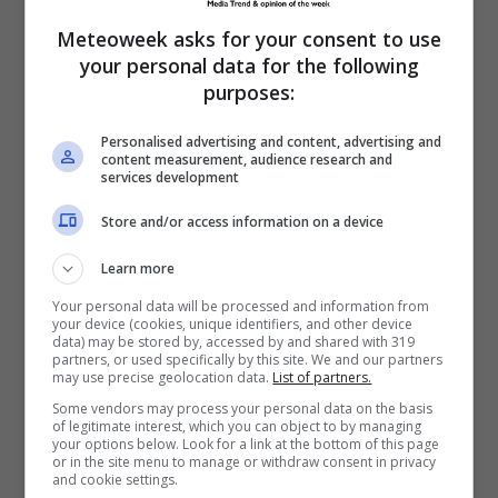
nel centro commerciale
Meteoweek asks for your consent to use
your personal data for the following
purposes:
Personalised advertising and content, advertising and
content measurement, audience research and
services development
Store and/or access information on a device
Learn more
Your personal data will be processed and information from
your device (cookies, unique identifiers, and other device
data) may be stored by, accessed by and shared with 319
partners, or used specifically by this site. We and our partners
Leggi anche:—>
Domande per
may use precise geolocation data.
List of partners.
Some vendors may process your personal data on the basis
bonus baby sitting prorogate al
of legitimate interest, which you can object to by managing
your options below. Look for a link at the bottom of this page
31 agosto
or in the site menu to manage or withdraw consent in privacy
and cookie settings.