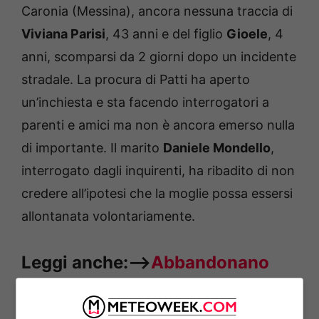
Caronia (Messina), ancora nessuna traccia di
Viviana Parisi
, 43 anni e del figlio
Gioele
, 4
anni, scomparsi da 2 giorni dopo un incidente
stradale. La procura di Patti ha aperto
un’inchiesta e sta facendo interrogatori a
parenti e amici ma non è ancora emerso nulla
di importante. Il marito
Daniele Mondello
,
interrogato dagli inquirenti, ha ribadito di non
credere all’ipotesi che la moglie possa essersi
allontanata volontariamente.
Leggi anche:—>
Abbandonano
figlio di 2 anni in auto per rubare